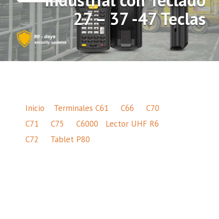
Industrial con Teclado
27 – 37 -47 Teclas
Inicio
Terminales C61
C66
C70
C71
C75
C6000
Lector UHF R6
C72
Tablet P80