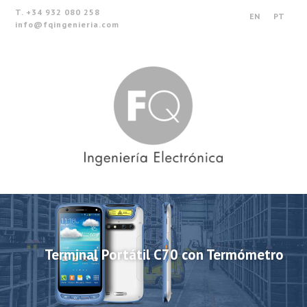
T. +34 932 080 258
EN
PT
info@fqingenieria.com
Terminal Portátil C70 con Termómetro