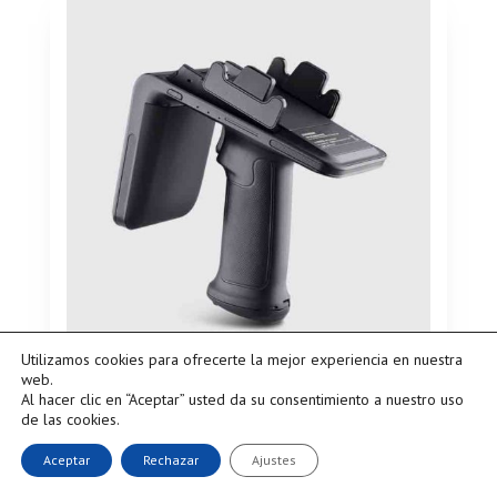
Utilizamos cookies para ofrecerte la mejor experiencia en nuestra
web.
Soporte con Lector UHF para
Al hacer clic en “Aceptar” usted da su consentimiento a nuestro uso
de las cookies.
Smartphone
Aceptar
Rechazar
Ajustes
Hoja Técnica R6