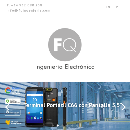
T. +34 932 080 258
EN
PT
info@fqingenieria.com
Terminal Portátil C66 con Pantalla 5,5"