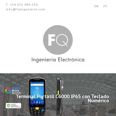
T. +34 932 080 258
EN
PT
info@fqingenieria.com
Terminal Portátil C6000 IP65 con Teclado
Numérico