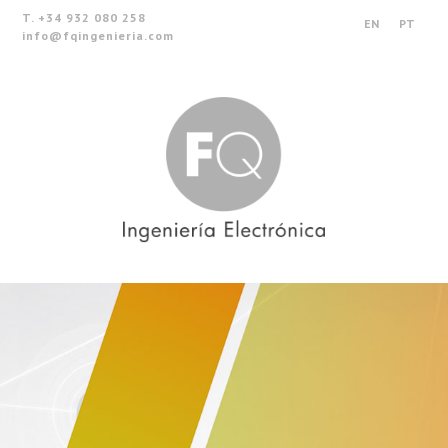
T. +34 932 080 258
EN
PT
info@fqingenieria.com