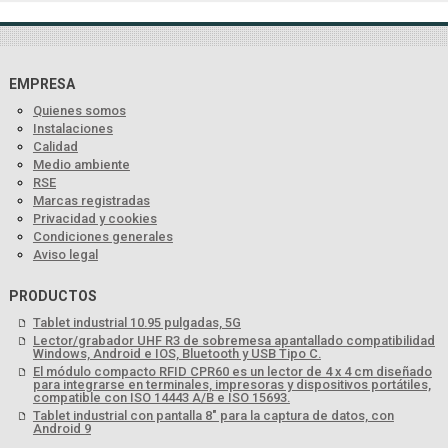
EMPRESA
Quienes somos
Instalaciones
Calidad
Medio ambiente
RSE
Marcas registradas
Privacidad y cookies
Condiciones generales
Aviso legal
PRODUCTOS
Tablet industrial 10.95 pulgadas, 5G
Lector/grabador UHF R3 de sobremesa apantallado compatibilidad
Windows, Android e IOS, Bluetooth y USB Tipo C.
El módulo compacto RFID CPR60 es un lector de 4 x 4 cm diseñado
para integrarse en terminales, impresoras y dispositivos portátiles,
compatible con ISO 14443 A/B e ISO 15693.
Tablet industrial con pantalla 8" para la captura de datos, con
Android 9