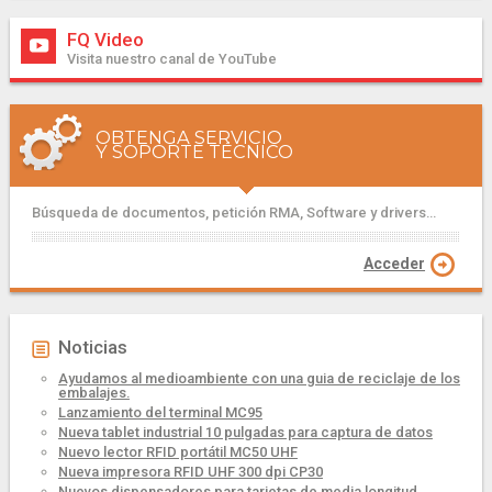
FQ Video
Visita nuestro canal de YouTube
OBTENGA SERVICIO
Y SOPORTE TÉCNICO
Búsqueda de documentos, petición RMA, Software y drivers...
Acceder
Noticias
Ayudamos al medioambiente con una guia de reciclaje de los
embalajes.
Lanzamiento del terminal MC95
Nueva tablet industrial 10 pulgadas para captura de datos
Nuevo lector RFID portátil MC50 UHF
Nueva impresora RFID UHF 300 dpi CP30
Nuevos dispensadores para tarjetas de media longitud