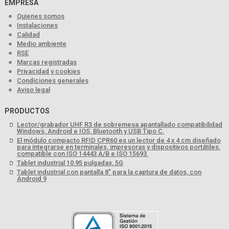
EMPRESA
Quienes somos
Instalaciones
Calidad
Medio ambiente
RSE
Marcas registradas
Privacidad y cookies
Condiciones generales
Aviso legal
PRODUCTOS
Lector/grabador UHF R3 de sobremesa apantallado compatibilidad
Windows, Android e IOS, Bluetooth y USB Tipo C.
El módulo compacto RFID CPR60 es un lector de 4 x 4 cm diseñado
para integrarse en terminales, impresoras y dispositivos portátiles,
compatible con ISO 14443 A/B e ISO 15693.
Tablet industrial 10.95 pulgadas, 5G
Tablet industrial con pantalla 8" para la captura de datos, con
Android 9