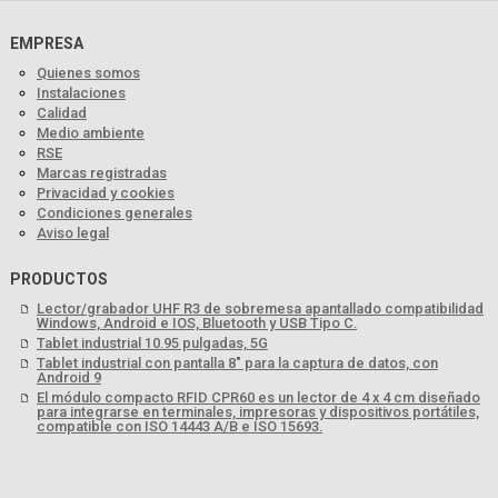
EMPRESA
Quienes somos
Instalaciones
Calidad
Medio ambiente
RSE
Marcas registradas
Privacidad y cookies
Condiciones generales
Aviso legal
PRODUCTOS
Lector/grabador UHF R3 de sobremesa apantallado compatibilidad
Windows, Android e IOS, Bluetooth y USB Tipo C.
Tablet industrial 10.95 pulgadas, 5G
Tablet industrial con pantalla 8" para la captura de datos, con
Android 9
El módulo compacto RFID CPR60 es un lector de 4 x 4 cm diseñado
para integrarse en terminales, impresoras y dispositivos portátiles,
compatible con ISO 14443 A/B e ISO 15693.