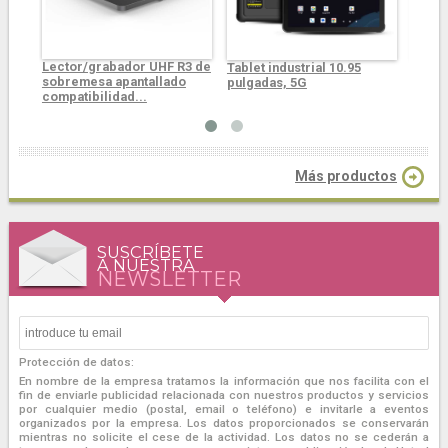
Lector/grabador UHF R3 de
Tablet industrial 10.95
El mó
sobremesa apantallado
pulgadas, 5G
CPR60 
compatibilidad...
Más productos
SUSCRÍBETE
A NUESTRA
NEWSLETTER
Protección de datos:
En nombre de la empresa tratamos la información que nos facilita con el
fin de enviarle publicidad relacionada con nuestros productos y servicios
por cualquier medio (postal, email o teléfono) e invitarle a eventos
organizados por la empresa. Los datos proporcionados se conservarán
mientras no solicite el cese de la actividad. Los datos no se cederán a