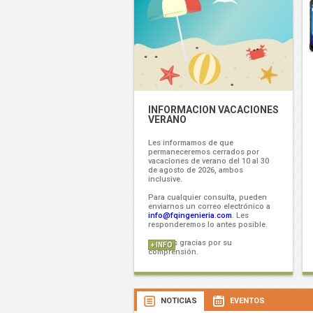
INFORMACION VACACIONES
VERANO
Les informamos de que
permaneceremos cerrados por
vacaciones de verano del 10 al 30
de agosto de 2026, ambos
inclusive.
Para cualquier consulta, pueden
enviarnos un correo electrónico a
info@fqingenieria.com
. Les
responderemos lo antes posible.
Muchas gracias por su
+ INFO
comprensión.
NOTICIAS
EVENTOS