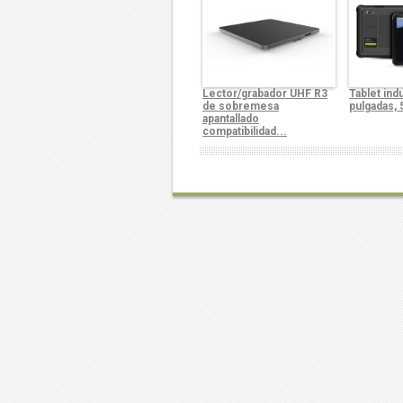
Lector/grabador UHF R3
Tablet indu
de sobremesa
pulgadas, 
apantallado
compatibilidad...