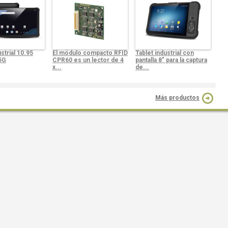
strial 10.95
El módulo compacto RFID
Tablet industrial con
5G
CPR60 es un lector de 4
pantalla 8" para la captura
x...
de...
Más productos