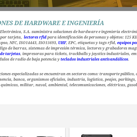
NES DE HARDWARE E INGENIERÍA
 Electrónica, S.A. suministra soluciones de hardware e ingeniería electrón
 por tarjeta,
lectores rfid
para identificación de personas y objetos: 125 K
lypso, NFC, ISO14443, ISO15693,
UHF
, EPC, etiquetas y tags rfid,
equipos po
digo de barras, sistemas de impresión térmica, lectores y grabadores mag
de tarjetas
, impresoras para tickets, trackballs y joystics industriales, e
dulos de radio de baja potencia y
teclados industriales antivandálicos
.
iones especializadas se encuentran en sectores como: transporte público, c
sencia, banca, organismos oficiales, industria, logística, peajes, parkings
químicas, militar, naval, ambiental, telecomunicaciones, eléctricas, gaso