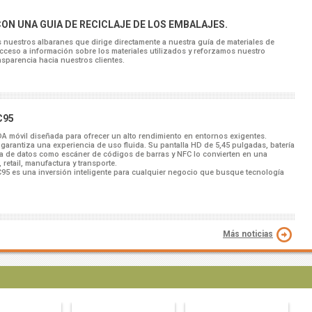
N UNA GUIA DE RECICLAJE DE LOS EMBALAJES.
uestros albaranes que dirige directamente a nuestra guía de materiales de
l acceso a información sobre los materiales utilizados y reforzamos nuestro
sparencia hacia nuestros clientes.
C95
A móvil diseñada para ofrecer un alto rendimiento en entornos exigentes.
garantiza una experiencia de uso fluida. Su pantalla HD de 5,45 pulgadas, batería
ra de datos como escáner de códigos de barras y NFC lo convierten en una
retail, manufactura y transporte.
MC95 es una inversión inteligente para cualquier negocio que busque tecnología
Más noticias