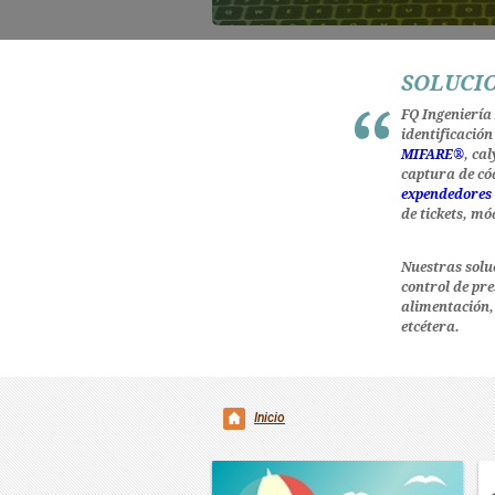
SOLUCIO
FQ Ingeniería
identificación
MIFARE®
, ca
captura de có
expendedores 
de tickets, mó
Nuestras soluc
control de pre
alimentación, 
etcétera.
Inicio