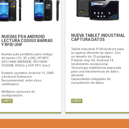
NUEVA TABLET INDUSTRIAL
NUEVAS PDA ANDROID
CAPTURA DATOS
LECTURA CODIGO BARRAS
Y RFID UHF
Tablet industrial P100 Android para
la captura eficiente de datos. Con
Nuevas pda portátiles para código
un tamaño de 10 pulgadas.
de barras (1D, 2D y QR), HF/NFC
Potente chip 5G, Android 14,
(ISO14443-MIFARE®, ISO15693-
rendimiento excepcional.
ICODE®, NTAG) y UHF EPC Gen2
Tecnología inalámbrica avanzada
para una transferencia de datos
Sistema operativo Android 13, GMS
eficiente.
y Android Enterprise
Capacidades integrales de
Recommended, entre otros
recopilación de datos.
certificados.
Múltiples opciones de
configuración.
+ INFO
+ INFO