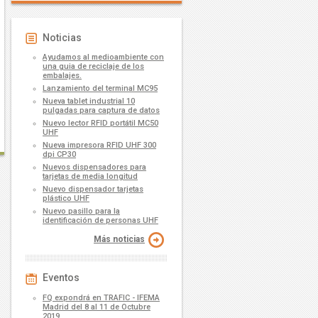
Noticias
Ayudamos al medioambiente con
una guia de reciclaje de los
embalajes.
Lanzamiento del terminal MC95
Nueva tablet industrial 10
pulgadas para captura de datos
Nuevo lector RFID portátil MC50
UHF
Nueva impresora RFID UHF 300
dpi CP30
Nuevos dispensadores para
tarjetas de media longitud
Nuevo dispensador tarjetas
plástico UHF
Nuevo pasillo para la
identificación de personas UHF
Más noticias
Eventos
FQ expondrá en TRAFIC - IFEMA
Madrid del 8 al 11 de Octubre
2019