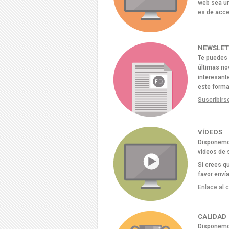
web sea un
es de acce
NEWSLET
Te puedes 
últimas no
interesant
este forma
Suscribirs
VÍDEOS
Disponemos
videos de 
Si crees q
favor enví
Enlace al 
CALIDAD
Disponemos