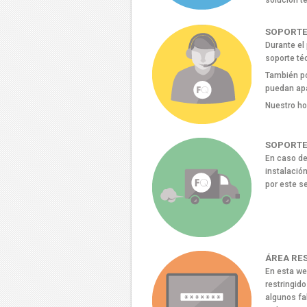
solución t
SOPORTE
Durante el
soporte té
También po
puedan apa
Nuestro ho
SOPORTE
En caso de
instalació
por este se
ÁREA RE
En esta we
restringido
algunos fa