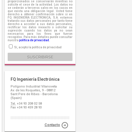
proporcionados se conservarán mientras no
solicite el cese de la actividad. Los datos no
se cederán a terceros salvo en los casos en
que exista una obligación legal. Usted tiene
derecho a obtener confirmación sobre si en
FQ INGENIERIA ELECTRONICA, S.A. estamos
tratando sus datos personales por tanto tiene
derecho a acceder a sus datos personales,
rectificar los datos inexacto o solicitar su
supresión cuando los datos ya no sean
necesarios para los fines que fueron
recogidos. Para más detalles puede consultar
nuestra
política de privacidad.
Sí, acepto la política de privacidad
FQ Ingeniería Electrónica
Polígono Industrial Vilanoveta
Av. de les Roquetes, 9 - 08812
Sant Pere de Ribes - Barcelona
(Spain)
Tel.
+34 93 208 02 58
Fax +34 93 459 28 93
Contacto