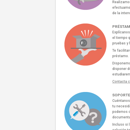
Realizamos
efectuamos
de la inter
PRÉSTAM
Explícanos
el tiempo q
pruebas y 
Te facilit
préstamo.
Disponemos
disponer d
estudiarem
Contacta c
SOPORTE
Cuéntanos 
tu necesi
podemos co
documenta
Incluso si 