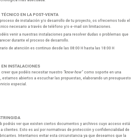
ecnológica más adecuada.
 TÉCNICO EN LA POST-VENTA
 proceso de instalación y/o desarrollo de tu proyecto, os ofrecemos todo el
cnico necesario a través de teléfono y/o e-mail sin limitaciones.
déis venir a nuestras instalaciones para resolver dudas o problemas que
recer durante el proceso de desarrollo.
rario de atención es continuo desde las 08:00 H hasta las 18:00 H
 EN INSTALACIONES
 creer que podéis necesitar nuestro
“know-how”
como soporte en una
n, estamos abiertos a escuchar las propuestas, elaborando un presupuesto
rvicio especial.
STRINGIDA
b podrás ver que existen ciertos documentos y archivos cuyo acceso está
 a clientes. Esto es así por normativas de protección y confidencialidad de
bricantes. Intentamos evitar esta circunstancia ya que deseamos que la