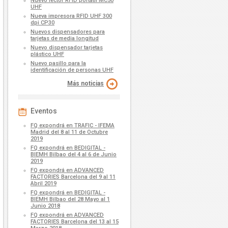
Nuevo lector RFID portátil MC50
UHF
Nueva impresora RFID UHF 300
dpi CP30
Nuevos dispensadores para
tarjetas de media longitud
Nuevo dispensador tarjetas
plástico UHF
Nuevo pasillo para la
identificación de personas UHF
Más noticias
Eventos
FQ expondrá en TRAFIC - IFEMA
Madrid del 8 al 11 de Octubre
2019
FQ expondrá en BEDIGITAL -
BIEMH Bilbao del 4 al 6 de Junio
2019
FQ expondrá en ADVANCED
FACTORIES Barcelona del 9 al 11
Abril 2019
FQ expondrá en BEDIGITAL -
BIEMH Bilbao del 28 Mayo al 1
Junio 2018
FQ expondrá en ADVANCED
FACTORIES Barcelona del 13 al 15