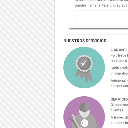
Si no encuentras la referencia 
puedes llamar al teléfono 93 208
NUESTROS SERVICIOS
GARANTÍ
FQ ofrece 
respuesta 
Cada produ
informátic
Adicionalm
calidad co
SERVICIO
Ofrecemos 
clientes.
A través d
posibles i