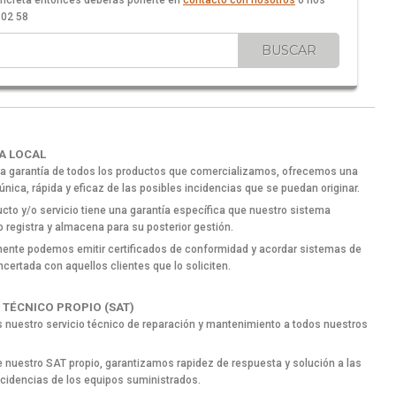
concreta entonces deberás ponerte en
contacto con nosotros
o nos
 02 58
A LOCAL
la garantía de todos los productos que comercializamos, ofrecemos una
única, rápida y eficaz de las posibles incidencias que se puedan originar.
cto y/o servicio tiene una garantía específica que nuestro sistema
o registra y almacena para su posterior gestión.
ente podemos emitir certificados de conformidad y acordar sistemas de
ncertada con aquellos clientes que lo soliciten.
 TÉCNICO PROPIO (SAT)
nuestro servicio técnico de reparación y mantenimiento a todos nuestros
e nuestro SAT propio, garantizamos rapidez de respuesta y solución a las
ncidencias de los equipos suministrados.