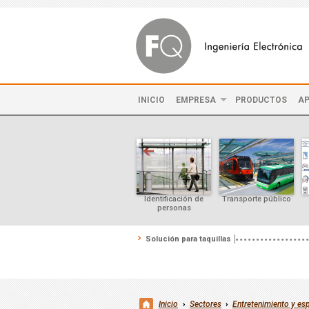
INICIO
EMPRESA
PRODUCTOS
AP
Identificación de
Transporte público
personas
Solución para taquillas
Inicio
›
Sectores
›
Entretenimiento y es