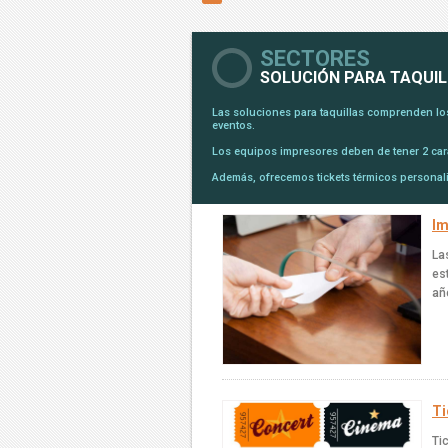
SECTORES
SOLUCIÓN PARA TAQUI
Las soluciones para taquillas comprenden lo
eventos.
Los equipos impresores deben de tener 2 carac
Además, ofrecemos tickets térmicos personal
Im
La
es
añ
Ti
Ti