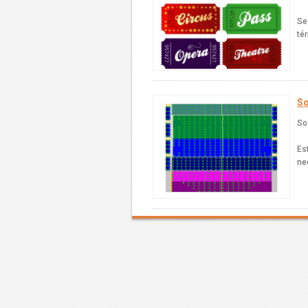
Se
té
So
So
Es
ne