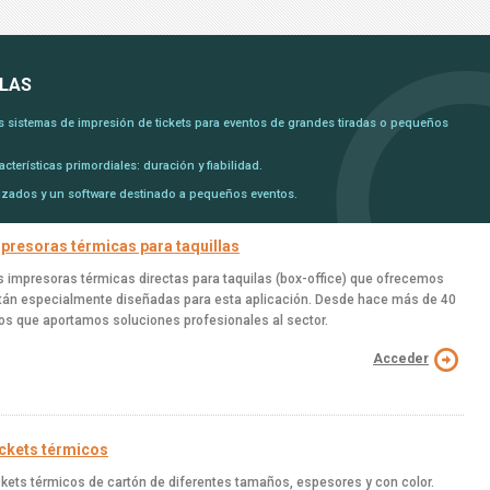
LLAS
s sistemas de impresión de tickets para eventos de grandes tiradas o pequeños
terísticas primordiales: duración y fiabilidad.
izados y un software destinado a pequeños eventos.
presoras térmicas para taquillas
s impresoras térmicas directas para taquilas (box-office) que ofrecemos
tán especialmente diseñadas para esta aplicación. Desde hace más de 40
os que aportamos soluciones profesionales al sector.
Acceder
ckets térmicos
ckets térmicos de cartón de diferentes tamaños, espesores y con color.