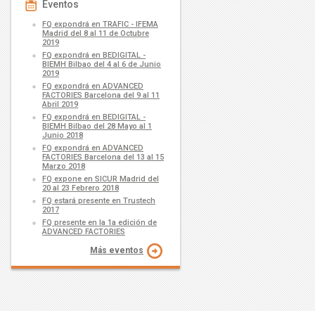
Eventos
FQ expondrá en TRAFIC - IFEMA
Madrid del 8 al 11 de Octubre
2019
FQ expondrá en BEDIGITAL -
BIEMH Bilbao del 4 al 6 de Junio
2019
FQ expondrá en ADVANCED
FACTORIES Barcelona del 9 al 11
Abril 2019
FQ expondrá en BEDIGITAL -
BIEMH Bilbao del 28 Mayo al 1
Junio 2018
FQ expondrá en ADVANCED
FACTORIES Barcelona del 13 al 15
Marzo 2018
FQ expone en SICUR Madrid del
20 al 23 Febrero 2018
FQ estará presente en Trustech
2017
FQ presente en la 1a edición de
ADVANCED FACTORIES
Más eventos