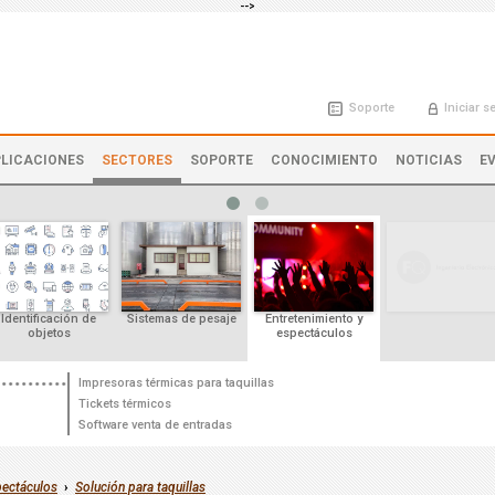
-->
Soporte
Iniciar s
LICACIONES
SECTORES
SOPORTE
CONOCIMIENTO
NOTICIAS
E
Identificación de
Sistemas de pesaje
Entretenimiento y
objetos
espectáculos
Impresoras térmicas para taquillas
Tickets térmicos
Software venta de entradas
pectáculos
›
Solución para taquillas