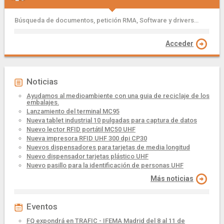
Búsqueda de documentos, petición RMA, Software y drivers...
Acceder
Noticias
Ayudamos al medioambiente con una guia de reciclaje de los
embalajes.
Lanzamiento del terminal MC95
Nueva tablet industrial 10 pulgadas para captura de datos
Nuevo lector RFID portátil MC50 UHF
Nueva impresora RFID UHF 300 dpi CP30
Nuevos dispensadores para tarjetas de media longitud
Nuevo dispensador tarjetas plástico UHF
Nuevo pasillo para la identificación de personas UHF
Más noticias
Eventos
FQ expondrá en TRAFIC - IFEMA Madrid del 8 al 11 de