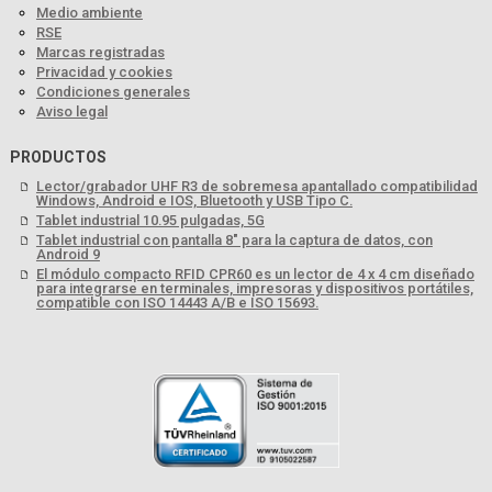
Medio ambiente
RSE
Marcas registradas
Privacidad y cookies
Condiciones generales
Aviso legal
PRODUCTOS
Lector/grabador UHF R3 de sobremesa apantallado compatibilidad
Windows, Android e IOS, Bluetooth y USB Tipo C.
Tablet industrial 10.95 pulgadas, 5G
Tablet industrial con pantalla 8" para la captura de datos, con
Android 9
El módulo compacto RFID CPR60 es un lector de 4 x 4 cm diseñado
para integrarse en terminales, impresoras y dispositivos portátiles,
compatible con ISO 14443 A/B e ISO 15693.