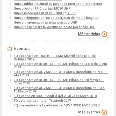
Nueva tablet industrial 10 pulgadas para captura de datos
Nuevo lector RFID portátil MC50 UHF
Nueva impresora RFID UHF 300 dpi CP30
Nuevos dispensadores para tarjetas de media longitud
Nuevo dispensador tarjetas plástico UHF
Nuevo pasillo para la identificación de personas UHF
Más noticias
Eventos
FQ expondrá en TRAFIC - IFEMA Madrid del 8 al 11 de
Octubre 2019
FQ expondrá en BEDIGITAL - BIEMH Bilbao del 4 al 6 de Junio
2019
FQ expondrá en ADVANCED FACTORIES Barcelona del 9 al 11
Abril 2019
FQ expondrá en BEDIGITAL - BIEMH Bilbao del 28 Mayo al 1
Junio 2018
FQ expondrá en ADVANCED FACTORIES Barcelona del 13 al
15 Marzo 2018
FQ expone en SICUR Madrid del 20 al 23 Febrero 2018
FQ estará presente en Trustech 2017
FQ presente en la 1a edición de ADVANCED FACTORIES
Más eventos