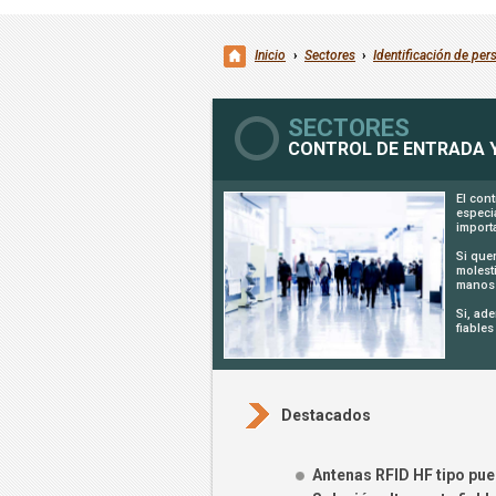
Inicio
›
Sectores
›
Identificación de per
SECTORES
CONTROL DE ENTRADA Y
El cont
especi
import
Si que
molest
manos 
Si, ad
fiables
Destacados
Antenas RFID HF tipo pue