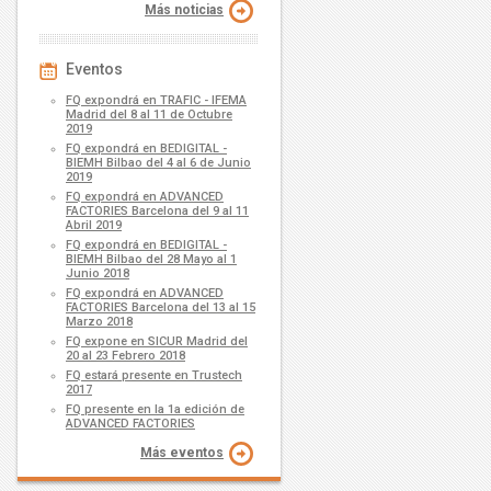
Más noticias
Eventos
FQ expondrá en TRAFIC - IFEMA
Madrid del 8 al 11 de Octubre
2019
FQ expondrá en BEDIGITAL -
BIEMH Bilbao del 4 al 6 de Junio
2019
FQ expondrá en ADVANCED
FACTORIES Barcelona del 9 al 11
Abril 2019
FQ expondrá en BEDIGITAL -
BIEMH Bilbao del 28 Mayo al 1
Junio 2018
FQ expondrá en ADVANCED
FACTORIES Barcelona del 13 al 15
Marzo 2018
FQ expone en SICUR Madrid del
20 al 23 Febrero 2018
FQ estará presente en Trustech
2017
FQ presente en la 1a edición de
ADVANCED FACTORIES
Más eventos