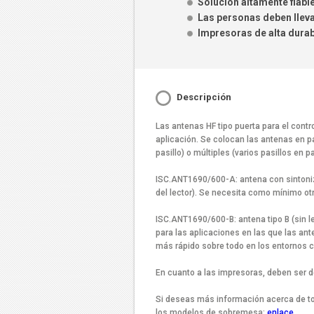
Solución altamente fiable
Las personas deben lleva
Impresoras de alta durabi
Descripción
Las antenas HF tipo puerta para el contr
aplicación. Se colocan las antenas en pa
pasillo) o múltiples (varios pasillos en
ISC.ANT1690/600-A: antena con sintoniza
del lector). Se necesita como mínimo otr
ISC.ANT1690/600-B: antena tipo B (sin le
para las aplicaciones en las que las ant
más rápido sobre todo en los entornos 
En cuanto a las impresoras, deben ser de
Si deseas más información acerca de tod
los modelos de sobremesa:
enlace
.