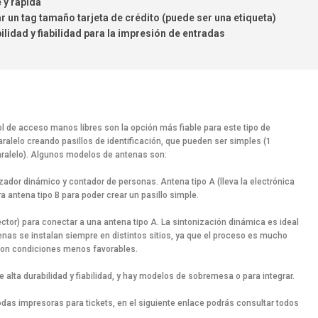
 y rápida
r un tag tamaño tarjeta de crédito (puede ser una etiqueta)
lidad y fiabilidad para la impresión de entradas
ol de acceso manos libres son la opción más fiable para este tipo de
ralelo creando pasillos de identificación, que pueden ser simples (1
 paralelo). Algunos modelos de antenas son:
dor dinámico y contador de personas. Antena tipo A (lleva la electrónica
a antena tipo B para poder crear un pasillo simple.
ctor) para conectar a una antena tipo A. La sintonización dinámica es ideal
enas se instalan siempre en distintos sitios, ya que el proceso es mucho
con condiciones menos favorables.
 alta durabilidad y fiabilidad, y hay modelos de sobremesa o para integrar.
as impresoras para tickets, en el siguiente enlace podrás consultar todos