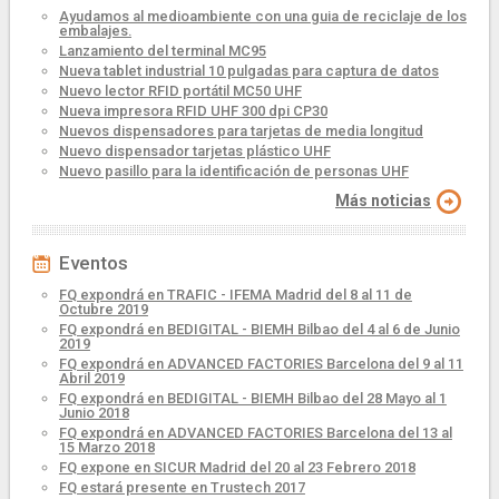
Ayudamos al medioambiente con una guia de reciclaje de los
embalajes.
Lanzamiento del terminal MC95
Nueva tablet industrial 10 pulgadas para captura de datos
Nuevo lector RFID portátil MC50 UHF
Nueva impresora RFID UHF 300 dpi CP30
Nuevos dispensadores para tarjetas de media longitud
Nuevo dispensador tarjetas plástico UHF
Nuevo pasillo para la identificación de personas UHF
Más noticias
Eventos
FQ expondrá en TRAFIC - IFEMA Madrid del 8 al 11 de
Octubre 2019
FQ expondrá en BEDIGITAL - BIEMH Bilbao del 4 al 6 de Junio
2019
FQ expondrá en ADVANCED FACTORIES Barcelona del 9 al 11
Abril 2019
FQ expondrá en BEDIGITAL - BIEMH Bilbao del 28 Mayo al 1
Junio 2018
FQ expondrá en ADVANCED FACTORIES Barcelona del 13 al
15 Marzo 2018
FQ expone en SICUR Madrid del 20 al 23 Febrero 2018
FQ estará presente en Trustech 2017