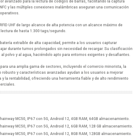
r avanzado para la lectura de códigos de barras, facilitando la captura
ía NFC y las múltiples conexiones inalámbricas aseguran una comunicación
 operativos.
 RFID UHF de largo alcance de alta potencia con un alcance máximo de
e lectura de hasta 1.300 tags/segundo.
atería extraíble de alta capacidad, permite a los usuarios capturar
bajar durante turnos prolongados sin necesidad de recargar. Su clasificación
 al polvo y al agua, haciéndolo apto para entornos exigentes y desafiantes.
para una amplia gama de sectores, incluyendo el comercio minorista, la
o robusto y características avanzadas ayudan a los usuarios a mejorar
a y la rentabilidad, ofreciendo una herramienta fiable y de alto rendimiento
erciales.
hainway MC50, IP67 con 5G, Android 12, 4GB RAM, 64GB almacenamiento.
hainway MC50, IP67 con 5G, Android 12, 6GB RAM, 128 GB almacenamiento.
hainway MC50, IP67 con 5G, Android 12, 8GB RAM, 128GB almacenamiento.