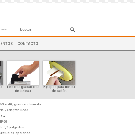
esión
VENTOS
CONTACTO
as
Lectores grabadores
Equipos para tickets
Controles de cursor
de tarjetas
de cartón
5G o 4G, gran rendimiento
ia y adaptabilidad
 5G
IP68
la 5,7 pulgadas
ultitud de opciones