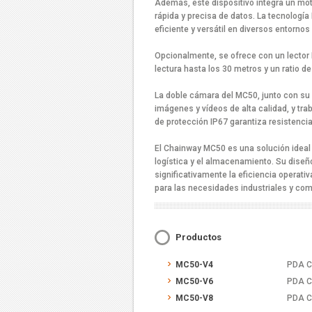
Además, este dispositivo integra un moto
rápida y precisa de datos. La tecnolog
eficiente y versátil en diversos entornos
Opcionalmente, se ofrece con un lector
lectura hasta los 30 metros y un ratio d
La doble cámara del MC50, junto con su b
imágenes y vídeos de alta calidad, y tra
de protección IP67 garantiza resistencia
El Chainway MC50 es una solución ideal 
logística y el almacenamiento. Su diseñ
significativamente la eficiencia operativ
para las necesidades industriales y com
Productos
MC50-V4
PDA C
MC50-V6
PDA C
MC50-V8
PDA C