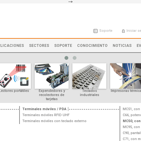
-->
Soporte
Iniciar s
LICACIONES
SECTORES
SOPORTE
CONOCIMIENTO
NOTICIAS
E
Lectores portátiles
Expendedores y
Teclados
Impresoras térmic
recolectores de
industriales
tarjetas
Terminales móviles / PDA
MC51, con 
Terminales móviles RFID UHF
C66, potenc
Terminales móviles con teclado externo
MC50, con
MC95, con 
C90, pantal
C71, con m