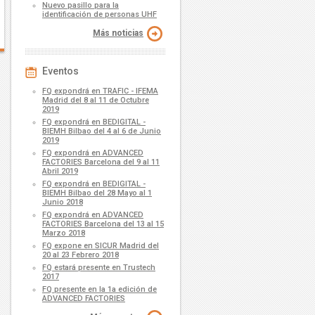
Nuevo pasillo para la
identificación de personas UHF
Más noticias
Eventos
FQ expondrá en TRAFIC - IFEMA
Madrid del 8 al 11 de Octubre
2019
FQ expondrá en BEDIGITAL -
BIEMH Bilbao del 4 al 6 de Junio
2019
FQ expondrá en ADVANCED
FACTORIES Barcelona del 9 al 11
Abril 2019
FQ expondrá en BEDIGITAL -
BIEMH Bilbao del 28 Mayo al 1
Junio 2018
FQ expondrá en ADVANCED
FACTORIES Barcelona del 13 al 15
Marzo 2018
FQ expone en SICUR Madrid del
20 al 23 Febrero 2018
FQ estará presente en Trustech
2017
FQ presente en la 1a edición de
ADVANCED FACTORIES