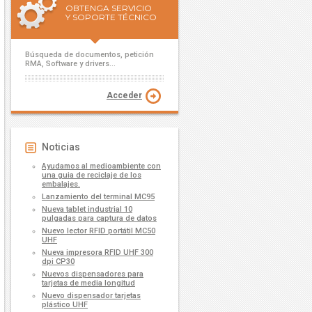
OBTENGA SERVICIO
Y SOPORTE TÉCNICO
Búsqueda de documentos, petición
RMA, Software y drivers...
Acceder
Noticias
Ayudamos al medioambiente con
una guia de reciclaje de los
embalajes.
Lanzamiento del terminal MC95
Nueva tablet industrial 10
pulgadas para captura de datos
Nuevo lector RFID portátil MC50
UHF
Nueva impresora RFID UHF 300
dpi CP30
Nuevos dispensadores para
tarjetas de media longitud
Nuevo dispensador tarjetas
plástico UHF