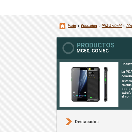
Inicio
›
Productos
›
PDA Android
›
PDA
PRODUCTOS
MC50, CON 5G
Chainw
La PDA
comuni
sistem
cuenta
doble 
extraí
el com
Destacados