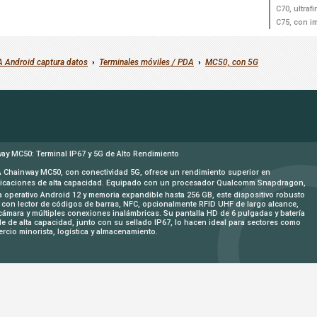
C70, ultrafi
C75, con i
 Android captura datos
›
Terminales móviles / PDA
›
MC50, con 5G
ay MC50: Terminal IP67 y 5G de Alto Rendimiento
 Chainway MC50, con conectividad 5G, ofrece un rendimiento superior en
caciones de alta capacidad. Equipado con un procesador Qualcomm Snapdragon,
a operativo Android 12 y memoria expandible hasta 256 GB, este dispositivo robusto
 con lector de códigos de barras, NFC, opcionalmente RFID UHF de largo alcance,
cámara y múltiples conexiones inalámbricas. Su pantalla HD de 6 pulgadas y batería
ble de alta capacidad, junto con su sellado IP67, lo hacen ideal para sectores como
ercio minorista, logística y almacenamiento.