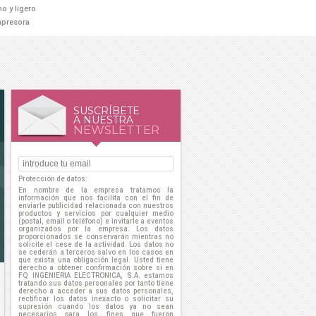
no y ligero
mpresora
SUSCRÍBETE
A NUESTRA
NEWSLETTER
Protección de datos:
En nombre de la empresa tratamos la
información que nos facilita con el fin de
enviarle publicidad relacionada con nuestros
productos y servicios por cualquier medio
(postal, email o teléfono) e invitarle a eventos
organizados por la empresa. Los datos
proporcionados se conservarán mientras no
solicite el cese de la actividad. Los datos no
se cederán a terceros salvo en los casos en
que exista una obligación legal. Usted tiene
derecho a obtener confirmación sobre si en
FQ INGENIERIA ELECTRONICA, S.A. estamos
tratando sus datos personales por tanto tiene
derecho a acceder a sus datos personales,
rectificar los datos inexacto o solicitar su
supresión cuando los datos ya no sean
necesarios para los fines que fueron