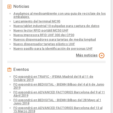
Noticias
Ayudamos al medioambiente con una guia de reciclaje de los
embalajes.
Lanzamiento del terminal MC95
Nueva tablet industrial 10 pulgadas para captura de datos
Nuevo lector RFID portátil MC50 UHF
Nueva impresora RFID UHF 300 dpi CP30
Nuevos dispensadores para tarjetas de media longitud
Nuevo dispensador tarjetas plástico UHF
Nuevo pasillo para la identificación de personas UHF
Más noticias
Eventos
FQ expondrá en TRAFIC - IFEMA Madrid del 8 al 11 de
Octubre 2019
FQ expondrá en BEDIGITAL - BIEMH Bilbao del 4 al 6 de Junio
2019
FQ expondrá en ADVANCED FACTORIES Barcelona del 9 al 11
Abril 2019
FQ expondrá en BEDIGITAL - BIEMH Bilbao del 28 Mayo al 1
Junio 2018
FQ expondrá en ADVANCED FACTORIES Barcelona del 13 al
15 Marzo 2018