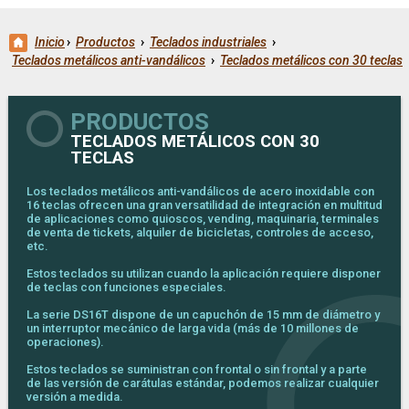
Inicio
›
Productos
›
Teclados industriales
›
Teclados metálicos anti-vandálicos
›
Teclados metálicos con 30 teclas
PRODUCTOS
TECLADOS METÁLICOS CON 30
TECLAS
Los teclados metálicos anti-vandálicos de acero inoxidable con
16 teclas ofrecen una gran versatilidad de integración en multitud
de aplicaciones como quioscos, vending, maquinaria, terminales
de venta de tickets, alquiler de bicicletas, controles de acceso,
etc.
Estos teclados su utilizan cuando la aplicación requiere disponer
de teclas con funciones especiales.
La serie DS16T dispone de un capuchón de 15 mm de diámetro y
un interruptor mecánico de larga vida (más de 10 millones de
operaciones).
Estos teclados se suministran con frontal o sin frontal y a parte
de las versión de carátulas estándar, podemos realizar cualquier
versión a medida.