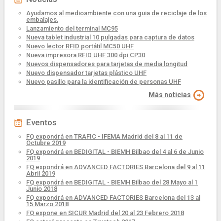
Ayudamos al medioambiente con una guia de reciclaje de los
embalajes.
Lanzamiento del terminal MC95
Nueva tablet industrial 10 pulgadas para captura de datos
Nuevo lector RFID portátil MC50 UHF
Nueva impresora RFID UHF 300 dpi CP30
Nuevos dispensadores para tarjetas de media longitud
Nuevo dispensador tarjetas plástico UHF
Nuevo pasillo para la identificación de personas UHF
Más noticias
Eventos
FQ expondrá en TRAFIC - IFEMA Madrid del 8 al 11 de
Octubre 2019
FQ expondrá en BEDIGITAL - BIEMH Bilbao del 4 al 6 de Junio
2019
FQ expondrá en ADVANCED FACTORIES Barcelona del 9 al 11
Abril 2019
FQ expondrá en BEDIGITAL - BIEMH Bilbao del 28 Mayo al 1
Junio 2018
FQ expondrá en ADVANCED FACTORIES Barcelona del 13 al
15 Marzo 2018
FQ expone en SICUR Madrid del 20 al 23 Febrero 2018