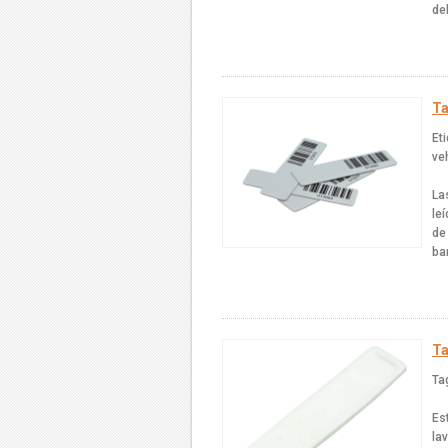
de
Ta
Et
ve
La
le
de
ba
Ta
Ta
Es
la