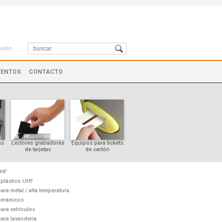
esión
VENTOS
CONTACTO
as
Lectores grabadores
Equipos para tickets
Controles de cursor
de tarjetas
de cartón
UHF
 plástico UHF
ra metal / alta temperatura
cerámicos
ara vehículos
ara lavandería