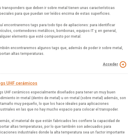
s transponders que deben ir sobre metal tienen unas características
peciales para que puedan ser leídos encima de estas superficies.
uí encontraremos tags para todo tipo de apliaciones: para identificar
hículos, contenedores metálicos, bombonas, equipos IT y, en general,
alquier elemento que esté compuesto por metal.
mbién encontraremos algunos tags que, además de poder ir sobre metal,
portan altas temperaturas.
Acceder
gs UHF cerámicos
gs UHF cerámicos especialmente diseñados para tener un muy buen
ndimiento in-metal (dentro de metal) u on-metal (sobre metal) además, son
 tamaño muy pequeño, lo que los hace ideales para aplicaciones
dustriales en las que no hay mucho espacio para colocar el transpoder.
emás, el material de que están fabricados les confiere la capacidad de
portar altas temperaturas, por lo que también son adecuados para
licaciones industriales donde la alta temperatura sea un factor importante