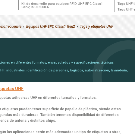
Kit de desarrollo para equipos RFID UHF EPC Class1
Tags UHF ti
Gen2, ISO18000-6
Tags UHF e
adiofrecuencia
›
Equipos UHF EPC Class1 Gen2
›
Tags y etiquetas UHF
aciones en diferentes formatos, encapsulados y especificaciones técnicas.
: industriales, identificación de personas, logística, automatización, lavandería,
iquetas UHF
iquetas adhesivas UHF en diferentes tamaños y formatos.
s etiquetas pueden tener superficie de papel o de plástico, siendo estas
gundas más duraderas. También tenemos disponibilidad de diferentes
seños de antena y distintos chips.
gún las aplicaciones serán más adecuadas un tipo de etiquetas u otras,