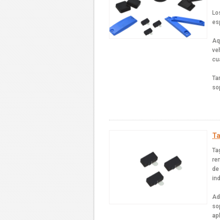
Lo
es
Aq
ve
cu
Ta
so
Ta
Ta
re
de
in
Ad
so
ap