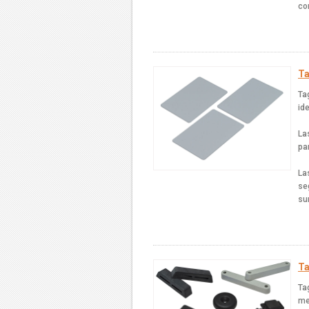
co
Ta
Ta
id
La
par
La
se
su
Ta
Ta
me