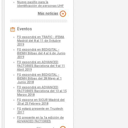
Nuevo pasillo para la
identificación de personas UHF
Más noticias
Eventos
FQ expondrá en TRAFIC - IFEMA
Madrid del 8 al 11 de Octubre
2019
FQ expondrá en BEDIGITAL -
BIEMH Bilbao del 4 al 6 de Junio
2019
FQ expondrá en ADVANCED
FACTORIES Barcelona del 9 al 11
Abril 2019
FQ expondrá en BEDIGITAL -
BIEMH Bilbao del 28 Mayo al 1
Junio 2018
FQ expondrá en ADVANCED
FACTORIES Barcelona del 13 al 15
Marzo 2018
FQ expone en SICUR Madrid del
20 al 23 Febrero 2018
FQ estará presente en Trustech
2017
FQ presente en la 1a edición de
ADVANCED FACTORIES