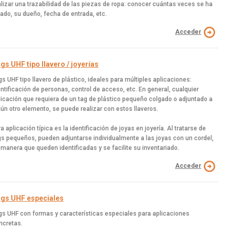
alizar una trazabilidad de las piezas de ropa: conocer cuántas veces se ha
vado, su dueño, fecha de entrada, etc.
Acceder
gs UHF tipo llavero / joyerías
gs UHF tipo llavero de plástico, ideales para múltiples aplicaciones:
entificación de personas, control de acceso, etc. En general, cualquier
licación que requiera de un tag de plástico pequeño colgado o adjuntado a
gún otro elemento, se puede realizar con estos llaveros.
a aplicación típica es la identificación de joyas en joyería. Al tratarse de
gs pequeños, pueden adjuntarse individualmente a las joyas con un cordel,
 manera que queden identificadas y se facilite su inventariado.
Acceder
gs UHF especiales
gs UHF con formas y características especiales para aplicaciones
ncretas.