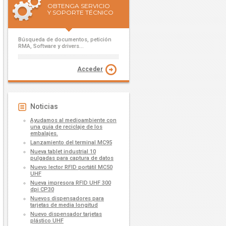
OBTENGA SERVICIO
Y SOPORTE TÉCNICO
Búsqueda de documentos, petición
RMA, Software y drivers...
Acceder
Noticias
Ayudamos al medioambiente con
una guia de reciclaje de los
embalajes.
Lanzamiento del terminal MC95
Nueva tablet industrial 10
pulgadas para captura de datos
Nuevo lector RFID portátil MC50
UHF
Nueva impresora RFID UHF 300
dpi CP30
Nuevos dispensadores para
tarjetas de media longitud
Nuevo dispensador tarjetas
plástico UHF