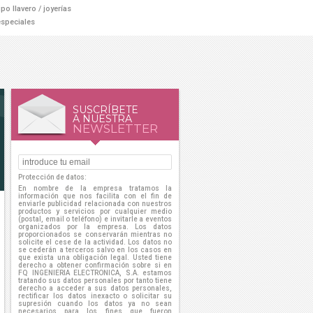
po llavero / joyerías
speciales
SUSCRÍBETE
A NUESTRA
NEWSLETTER
Protección de datos:
En nombre de la empresa tratamos la
información que nos facilita con el fin de
enviarle publicidad relacionada con nuestros
productos y servicios por cualquier medio
(postal, email o teléfono) e invitarle a eventos
organizados por la empresa. Los datos
proporcionados se conservarán mientras no
solicite el cese de la actividad. Los datos no
se cederán a terceros salvo en los casos en
que exista una obligación legal. Usted tiene
derecho a obtener confirmación sobre si en
FQ INGENIERIA ELECTRONICA, S.A. estamos
tratando sus datos personales por tanto tiene
derecho a acceder a sus datos personales,
rectificar los datos inexacto o solicitar su
supresión cuando los datos ya no sean
necesarios para los fines que fueron