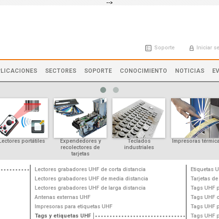
-->
Soporte
Iniciar s
LICACIONES
SECTORES
SOPORTE
CONOCIMIENTO
NOTICIAS
E
Lectores portátiles
Expendedores y
Teclados
Impresoras térmic
recolectores de
industriales
tarjetas
Lectores grabadores UHF de corta distancia
Etiquetas 
Lectores grabadores UHF de media distancia
Tarjetas de
Lectores grabadores UHF de larga distancia
Tags UHF pa
Antenas externas UHF
Tags UHF 
Impresoras para etiquetas UHF
Tags UHF p
Tags y etiquetas UHF
Tags UHF p