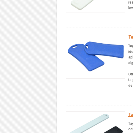
re
la
Ta
Ta
id
ap
al
Otr
ta
de
Ta
Ta
co