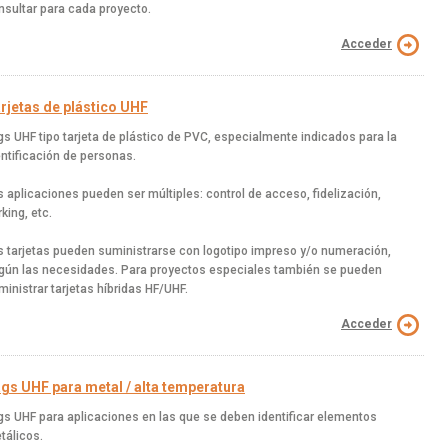
nsultar para cada proyecto.
Acceder
rjetas de plástico UHF
gs UHF tipo tarjeta de plástico de PVC, especialmente indicados para la
entificación de personas.
s aplicaciones pueden ser múltiples: control de acceso, fidelización,
king, etc.
s tarjetas pueden suministrarse con logotipo impreso y/o numeración,
gún las necesidades. Para proyectos especiales también se pueden
ministrar tarjetas híbridas HF/UHF.
Acceder
gs UHF para metal / alta temperatura
gs UHF para aplicaciones en las que se deben identificar elementos
tálicos.