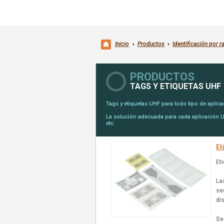
Inicio
›
Productos
›
Identificación por r
PRODUCTOS
TAGS Y ETIQUETAS UHF
Tags y etiquetas UHF para todo tipo de aplic
La solución adecuada para cada aplicación UHF
etc.
Et
Et
La
se
di
Se