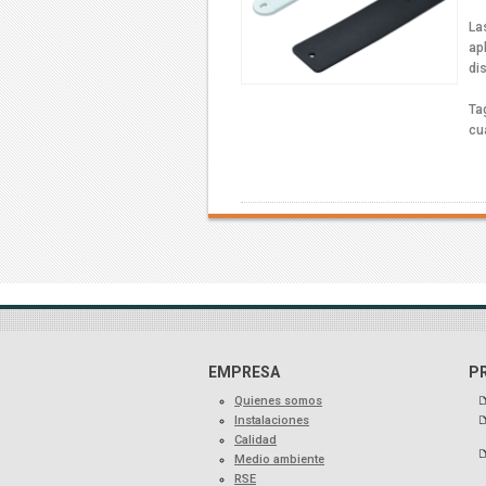
La
ap
di
Ta
cua
EMPRESA
P
Quienes somos
Instalaciones
Calidad
Medio ambiente
RSE