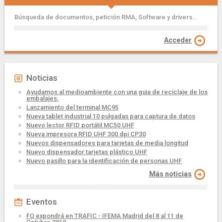
Búsqueda de documentos, petición RMA, Software y drivers...
Acceder
Noticias
Ayudamos al medioambiente con una guia de reciclaje de los
embalajes.
Lanzamiento del terminal MC95
Nueva tablet industrial 10 pulgadas para captura de datos
Nuevo lector RFID portátil MC50 UHF
Nueva impresora RFID UHF 300 dpi CP30
Nuevos dispensadores para tarjetas de media longitud
Nuevo dispensador tarjetas plástico UHF
Nuevo pasillo para la identificación de personas UHF
Más noticias
Eventos
FQ expondrá en TRAFIC - IFEMA Madrid del 8 al 11 de