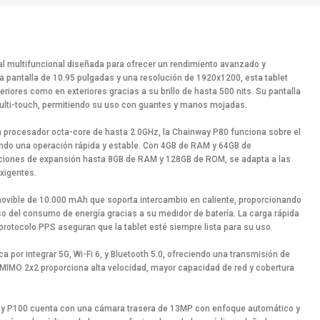
al multifuncional diseñada para ofrecer un rendimiento avanzado y
a pantalla de 10.95 pulgadas y una resolución de 1920x1200, esta tablet
teriores como en exteriores gracias a su brillo de hasta 500 nits. Su pantalla
multi-touch, permitiendo su uso con guantes y manos mojadas.
n procesador octa-core de hasta 2.0GHz, la Chainway P80 funciona sobre el
ando una operación rápida y estable. Con 4GB de RAM y 64GB de
iones de expansión hasta 8GB de RAM y 128GB de ROM, se adapta a las
xigentes.
movible de 10.000 mAh que soporta intercambio en caliente, proporcionando
so del consumo de energía gracias a su medidor de batería. La carga rápida
protocolo PPS aseguran que la tablet esté siempre lista para su uso.
a por integrar 5G, Wi-Fi 6, y Bluetooth 5.0, ofreciendo una transmisión de
i MIMO 2x2 proporciona alta velocidad, mayor capacidad de red y cobertura
way P100 cuenta con una cámara trasera de 13MP con enfoque automático y