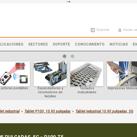
-->
Soporte
Iniciar s
LICACIONES
SECTORES
SOPORTE
CONOCIMIENTO
NOTICIAS
E
Lectores portátiles
Expendedores y
Teclados
Impresoras térmic
recolectores de
industriales
tarjetas
let industrial
›
Tablet P100, 10.95 pulgadas
›
Tablet industrial 10.95 pulgadas, 5G