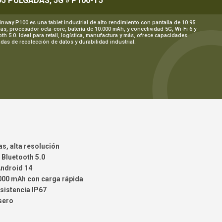
95 PULGADAS, 5G » P100-T5
inway P100 es una tablet industrial de alto rendimiento con pantalla de 10.95
as, procesador octa-core, batería de 10.000 mAh, y conectividad 5G, Wi-Fi 6 y
th 5.0. Ideal para retail, logística, manufactura y más, ofrece capacidades
das de recolección de datos y durabilidad industrial.
as, alta resolución
 Bluetooth 5.0
Android 14
.000 mAh con carga rápida
esistencia IP67
sero