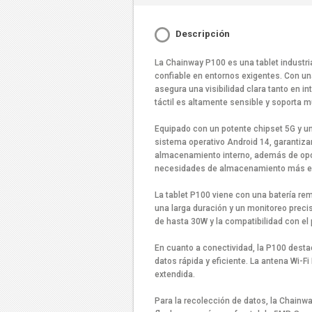
Descripción
La Chainway P100 es una tablet industri
confiable en entornos exigentes. Con un
asegura una visibilidad clara tanto en in
táctil es altamente sensible y soporta 
Equipado con un potente chipset 5G y u
sistema operativo Android 14, garantiz
almacenamiento interno, además de opc
necesidades de almacenamiento más e
La tablet P100 viene con una batería re
una larga duración y un monitoreo preci
de hasta 30W y la compatibilidad con el 
En cuanto a conectividad, la P100 destac
datos rápida y eficiente. La antena Wi-F
extendida.
Para la recolección de datos, la Chain