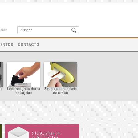
esión
VENTOS
CONTACTO
as
Lectores grabadores
Equipos para tickets
Controles de cursor
de tarjetas
de cartón
SUSCRÍBETE
A NUESTRA