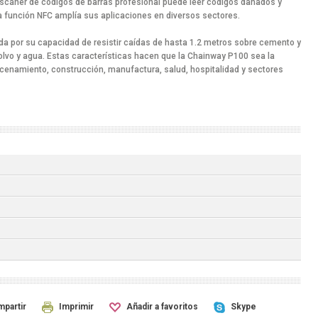
escáner de códigos de barras profesional puede leer códigos dañados y
a función NFC amplía sus aplicaciones en diversos sectores.
ada por su capacidad de resistir caídas de hasta 1.2 metros sobre cemento y
polvo y agua. Estas características hacen que la Chainway P100 sea la
lmacenamiento, construcción, manufactura, salud, hospitalidad y sectores
partir
Imprimir
Añadir a favoritos
Skype