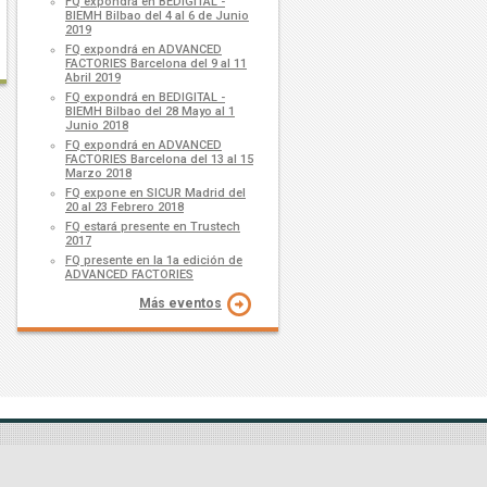
FQ expondrá en BEDIGITAL -
BIEMH Bilbao del 4 al 6 de Junio
2019
FQ expondrá en ADVANCED
FACTORIES Barcelona del 9 al 11
Abril 2019
FQ expondrá en BEDIGITAL -
BIEMH Bilbao del 28 Mayo al 1
Junio 2018
FQ expondrá en ADVANCED
FACTORIES Barcelona del 13 al 15
Marzo 2018
FQ expone en SICUR Madrid del
20 al 23 Febrero 2018
FQ estará presente en Trustech
2017
FQ presente en la 1a edición de
ADVANCED FACTORIES
Más eventos