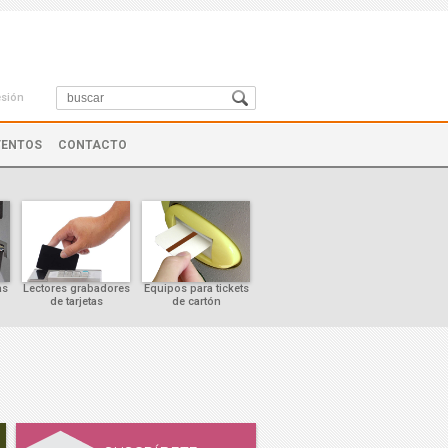
esión
VENTOS
CONTACTO
as
Lectores grabadores
Equipos para tickets
Controles de cursor
de tarjetas
de cartón