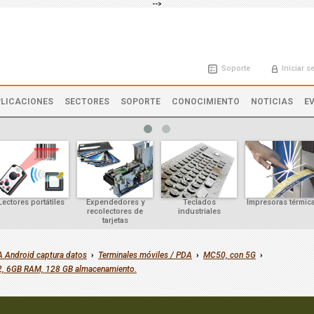
-->
Soporte
Iniciar s
LICACIONES
SECTORES
SOPORTE
CONOCIMIENTO
NOTICIAS
E
Lectores portátiles
Expendedores y
Teclados
Impresoras térmic
recolectores de
industriales
tarjetas
 Android captura datos
›
Terminales móviles / PDA
›
MC50, con 5G
›
2, 6GB RAM, 128 GB almacenamiento.