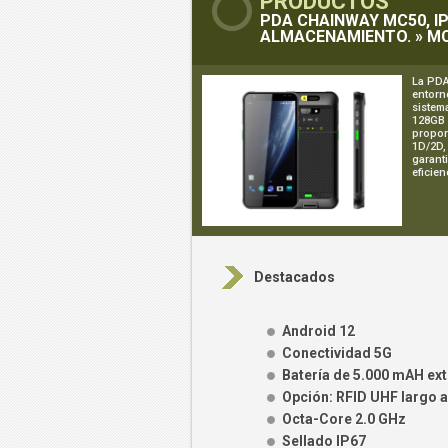
PRODUCTOS
PDA CHAINWAY MC50, IP
ALMACENAMIENTO. » MC
La PDA
entorn
sistem
128GB 
propor
1D/2D,
garant
eficien
Destacados
Android 12
Conectividad 5G
Batería de 5.000 mAH ext
Opción: RFID UHF largo 
Octa-Core 2.0 GHz
Sellado IP67