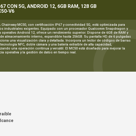
67 CON 5G, ANDROID 12, 6GB RAM, 128 GB
50-V6
 Chainway MC50, con certificación IP67 y conectividad 5G, está optimizada para
os industriales exigentes. Equipado con un procesador Qualcomm Snapdragon y
a operativo Android 12, ofrece un rendimiento superior. Dispone de 6GB de RAM y
de almacenamiento interno, expandible hasta 256GB. Su pantalla HD de 6 pulgadas
ciona una visualización clara y detallada. Incorpora un lector de códigos de barras
 tecnología NFC, doble cámara y una batería extraíble de alta capacidad,
izando una operación continua y versátil. El MC50 está diseñado para mejorar la
cia operativa y la gestión de datos en tiempo real.
raíble
alcance