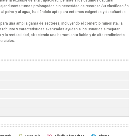
atería extraíble de alta capacidad, permite a los usuarios capturar
bajar durante turnos prolongados sin necesidad de recargar. Su clasificación
 al polvo y al agua, haciéndolo apto para entornos exigentes y desafiantes.
para una amplia gama de sectores, incluyendo el comercio minorista, la
o robusto y características avanzadas ayudan a los usuarios a mejorar
a y la rentabilidad, ofreciendo una herramienta fiable y de alto rendimiento
erciales.