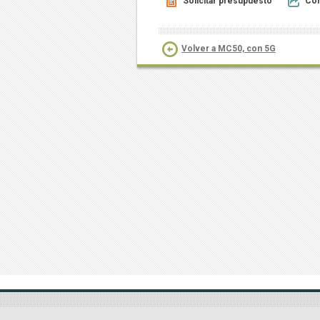
Solicitar presupuesto
Com
Volver a MC50, con 5G