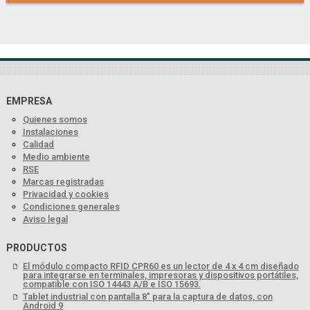
EMPRESA
Quienes somos
Instalaciones
Calidad
Medio ambiente
RSE
Marcas registradas
Privacidad y cookies
Condiciones generales
Aviso legal
PRODUCTOS
El módulo compacto RFID CPR60 es un lector de 4 x 4 cm diseñado
para integrarse en terminales, impresoras y dispositivos portátiles,
compatible con ISO 14443 A/B e ISO 15693.
Tablet industrial con pantalla 8" para la captura de datos, con
Android 9