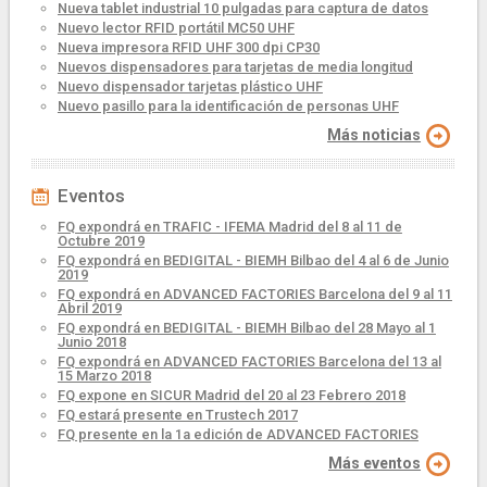
Nueva tablet industrial 10 pulgadas para captura de datos
Nuevo lector RFID portátil MC50 UHF
Nueva impresora RFID UHF 300 dpi CP30
Nuevos dispensadores para tarjetas de media longitud
Nuevo dispensador tarjetas plástico UHF
Nuevo pasillo para la identificación de personas UHF
Más noticias
Eventos
FQ expondrá en TRAFIC - IFEMA Madrid del 8 al 11 de
Octubre 2019
FQ expondrá en BEDIGITAL - BIEMH Bilbao del 4 al 6 de Junio
2019
FQ expondrá en ADVANCED FACTORIES Barcelona del 9 al 11
Abril 2019
FQ expondrá en BEDIGITAL - BIEMH Bilbao del 28 Mayo al 1
Junio 2018
FQ expondrá en ADVANCED FACTORIES Barcelona del 13 al
15 Marzo 2018
FQ expone en SICUR Madrid del 20 al 23 Febrero 2018
FQ estará presente en Trustech 2017
FQ presente en la 1a edición de ADVANCED FACTORIES
Más eventos