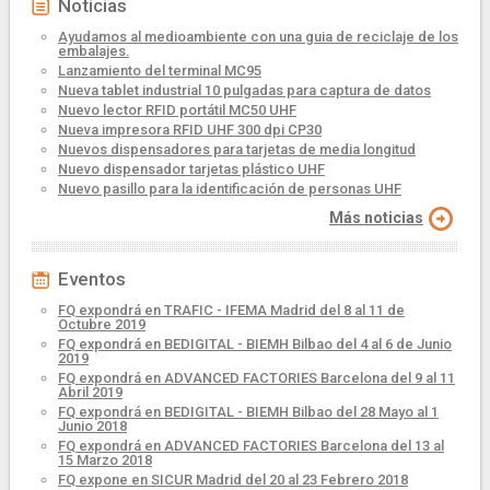
Noticias
Ayudamos al medioambiente con una guia de reciclaje de los
embalajes.
Lanzamiento del terminal MC95
Nueva tablet industrial 10 pulgadas para captura de datos
Nuevo lector RFID portátil MC50 UHF
Nueva impresora RFID UHF 300 dpi CP30
Nuevos dispensadores para tarjetas de media longitud
Nuevo dispensador tarjetas plástico UHF
Nuevo pasillo para la identificación de personas UHF
Más noticias
Eventos
FQ expondrá en TRAFIC - IFEMA Madrid del 8 al 11 de
Octubre 2019
FQ expondrá en BEDIGITAL - BIEMH Bilbao del 4 al 6 de Junio
2019
FQ expondrá en ADVANCED FACTORIES Barcelona del 9 al 11
Abril 2019
FQ expondrá en BEDIGITAL - BIEMH Bilbao del 28 Mayo al 1
Junio 2018
FQ expondrá en ADVANCED FACTORIES Barcelona del 13 al
15 Marzo 2018
FQ expone en SICUR Madrid del 20 al 23 Febrero 2018