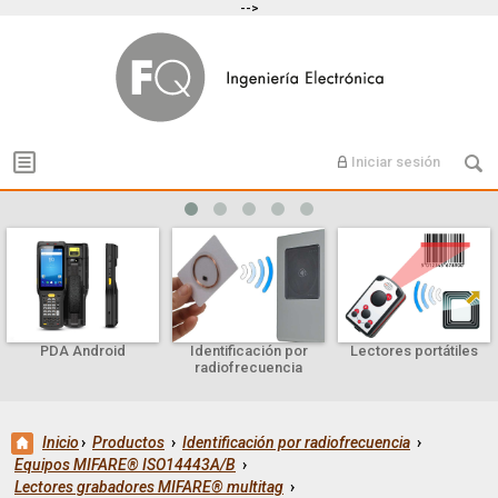
-->
Iniciar sesión
PDA Android
Identificación por
Lectores portátiles
radiofrecuencia
Inicio
›
Productos
›
Identificación por radiofrecuencia
›
Equipos MIFARE® ISO14443A/B
›
Lectores grabadores MIFARE® multitag
›