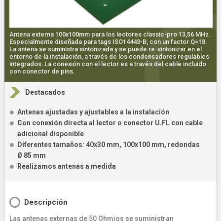
Antena externa 100x100mm para los lectores classic-pro 13,56 MHz.
Especialmente diseñada para tags ISO14443-B, con un factor Q=18.
La antena se suministra sintonizada y se puede re-sintonizar en el
entorno de la instalación, a través de los condensadores regulables
integrados. La conexión con el lector es a través del cable incluido
con conector de pins.
Destacados
Antenas ajustadas y ajustables a la instalación
Con conexión directa al lector o conector U.FL con cable
adicional disponible
Diferentes tamaños: 40x30 mm, 100x100 mm, redondas
Ø 85 mm
Realizamos antenas a medida
Descripción
Las antenas externas de 50 Ohmios se suministran