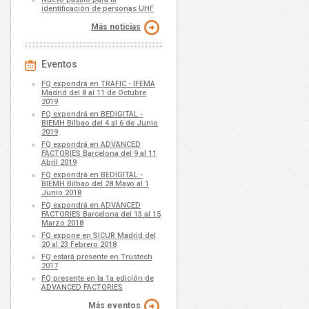
identificación de personas UHF
Más noticias
Eventos
FQ expondrá en TRAFIC - IFEMA
Madrid del 8 al 11 de Octubre
2019
FQ expondrá en BEDIGITAL -
BIEMH Bilbao del 4 al 6 de Junio
2019
FQ expondrá en ADVANCED
FACTORIES Barcelona del 9 al 11
Abril 2019
FQ expondrá en BEDIGITAL -
BIEMH Bilbao del 28 Mayo al 1
Junio 2018
FQ expondrá en ADVANCED
FACTORIES Barcelona del 13 al 15
Marzo 2018
FQ expone en SICUR Madrid del
20 al 23 Febrero 2018
FQ estará presente en Trustech
2017
FQ presente en la 1a edición de
ADVANCED FACTORIES
Más eventos