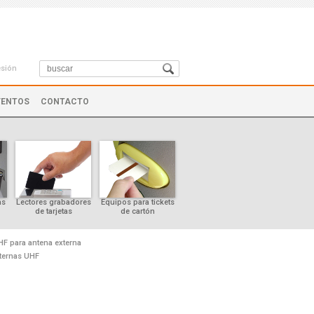
esión
VENTOS
CONTACTO
as
Lectores grabadores
Equipos para tickets
Controles de cursor
de tarjetas
de cartón
HF para antena externa
ternas UHF