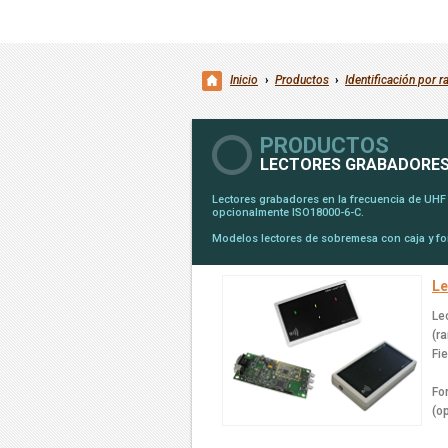
Inicio
›
Productos
›
Identificación por r
PRODUCTOS
LECTORES GRABADORES 
Lectores grabadores en la frecuencia de UHF 
opcionalmente ISO18000-6-C.
Modelos lectores de sobremesa con caja y for
Le
Le
(r
Fi
Fo
(o