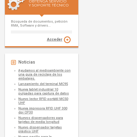
OBTENGA SERVICIO
Y SOPORTE TÉCNICO
Búsqueda de documentos, petición
RMA, Software y drivers...
Acceder
Noticias
Ayudamos al medioambiente con
una guia de reciclaje de los
embalajes.
Lanzamiento del terminal MC95
Nueva tablet industrial 10
pulgadas para captura de datos
Nuevo lector RFID portátil MC50
UHF
Nueva impresora RFID UHF 300
dpi CP30
Nuevos dispensadores para
tarjetas de media longitud
Nuevo dispensador tarjetas
plástico UHF
Nuevo pasillo para la