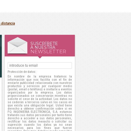
 distancia
SUSCRÍBETE
A NUESTRA
NEWSLETTER
Protección de datos:
En nombre de la empresa tratamos la
información que nos facilita con el fin de
enviarle publicidad relacionada con nuestros
productos y servicios por cualquier medio
(postal, email o teléfono) e invitarle a eventos
organizados por la empresa. Los datos
proporcionados se conservarán mientras no
solicite el cese de la actividad. Los datos no
se cederán a terceros salvo en los casos en
que exista una obligación legal. Usted tiene
derecho a obtener confirmación sobre si en
FQ INGENIERIA ELECTRONICA, S.A. estamos
tratando sus datos personales por tanto tiene
derecho a acceder a sus datos personales,
rectificar los datos inexacto o solicitar su
supresión cuando los datos ya no sean
necesarios para los fines que fueron