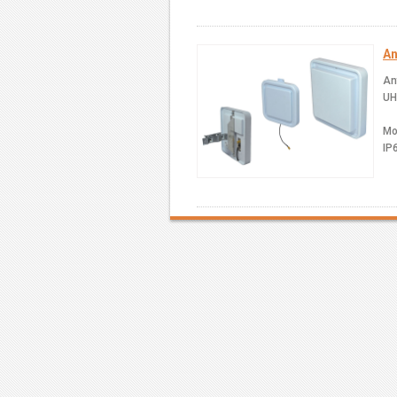
An
An
UH
Mo
IP