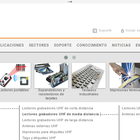
-->
Soporte
Iniciar s
LICACIONES
SECTORES
SOPORTE
CONOCIMIENTO
NOTICIAS
E
Lectores portátiles
Expendedores y
Teclados
Impresoras térmic
recolectores de
industriales
tarjetas
Lectores grabadores UHF de corta distancia
Lectores U
Lectores grabadores UHF de media distancia
Antenas ex
Lectores grabadores UHF de larga distancia
Antenas externas UHF
Impresoras para etiquetas UHF
Tags y etiquetas UHF