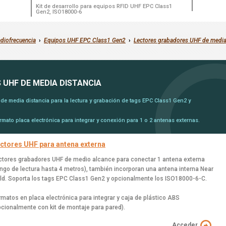
Kit de desarrollo para equipos RFID UHF EPC Class1
Gen2, ISO18000-6
adiofrecuencia
›
Equipos UHF EPC Class1 Gen2
›
Lectores grabadores UHF de media
UHF DE MEDIA DISTANCIA
de media distancia para la lectura y grabación de tags EPC Class1 Gen2 y
mato placa electrónica para integrar y conexión para 1 o 2 antenas externas.
ctores UHF para antena externa
ctores grabadores UHF de medio alcance para conectar 1 antena externa
ango de lectura hasta 4 metros), también incorporan una antena interna Near
eld. Soporta los tags EPC Class1 Gen2 y opcionalmente los ISO18000-6-C.
rmatos en placa electrónica para integrar y caja de plástico ABS
pcionalmente con kit de montaje para pared).
Acceder