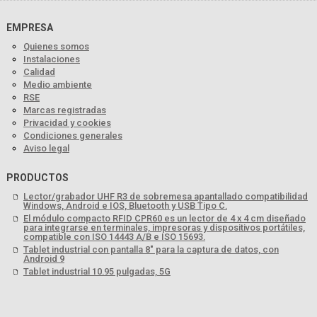
EMPRESA
Quienes somos
Instalaciones
Calidad
Medio ambiente
RSE
Marcas registradas
Privacidad y cookies
Condiciones generales
Aviso legal
PRODUCTOS
Lector/grabador UHF R3 de sobremesa apantallado compatibilidad
Windows, Android e IOS, Bluetooth y USB Tipo C.
El módulo compacto RFID CPR60 es un lector de 4 x 4 cm diseñado
para integrarse en terminales, impresoras y dispositivos portátiles,
compatible con ISO 14443 A/B e ISO 15693.
Tablet industrial con pantalla 8" para la captura de datos, con
Android 9
Tablet industrial 10.95 pulgadas, 5G