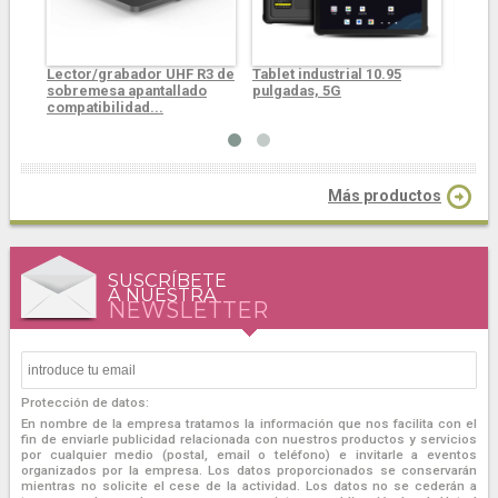
Lector/grabador UHF R3 de
Tablet industrial 10.95
El mó
sobremesa apantallado
pulgadas, 5G
CPR60 
compatibilidad...
Más productos
SUSCRÍBETE
A NUESTRA
NEWSLETTER
Protección de datos:
En nombre de la empresa tratamos la información que nos facilita con el
fin de enviarle publicidad relacionada con nuestros productos y servicios
por cualquier medio (postal, email o teléfono) e invitarle a eventos
organizados por la empresa. Los datos proporcionados se conservarán
mientras no solicite el cese de la actividad. Los datos no se cederán a