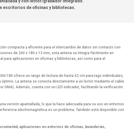
antallada y con lector/grabador integrado.
n escritorios de oficinas y bibliotecas.
ón compacta y eficiente para el intercambio de datos sin contacto con
iones de 240 x 180 x 13 mm, esta antena se integra fácilmente en
al para aplicaciones en oficinas y bibliotecas, así como para el
40/180 ofrece un rango de lectura de hasta 42 cm para tags individuales,
a óptimo. La antena se conecta directamente a un lector mediante el cable
r SMA). Además, cuenta con un LED indicador, facilitando la verificación
una versión apantallada, lo que la hace adecuada para su uso en entornos
terferencia electromagnética es un problema. También está disponible con
 documental, aplicaciones en entornos de oficinas, lavander
í
as,