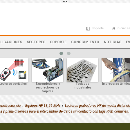
-->
Soporte
Iniciar s
LICACIONES
SECTORES
SOPORTE
CONOCIMIENTO
NOTICIAS
E
Lectores portátiles
Expendedores y
Teclados
Impresoras térmic
recolectores de
industriales
tarjetas
adiofrecuencia
›
Equipos HF 13,56 MHz
›
Lectores grabadores HF de media distanci
y plana diseñada para el intercambio de datos sin contacto con tags RFID comunes, 