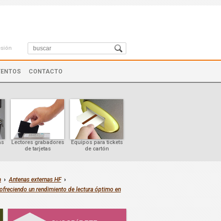
esión
VENTOS
CONTACTO
as
Lectores grabadores
Equipos para tickets
Controles de cursor
de tarjetas
de cartón
a
›
Antenas externas HF
›
ofreciendo un rendimiento de lectura óptimo en