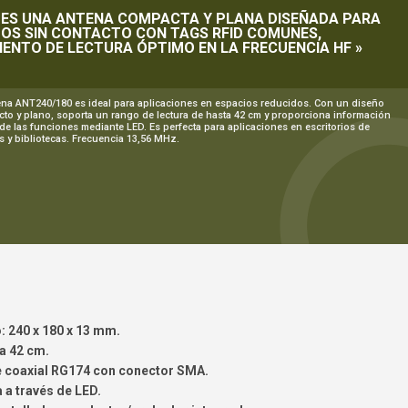
 ES UNA ANTENA COMPACTA Y PLANA DISEÑADA PARA
TOS SIN CONTACTO CON TAGS RFID COMUNES,
IENTO DE LECTURA ÓPTIMO EN LA FRECUENCIA HF »
ena ANT240/180 es ideal para aplicaciones en espacios reducidos. Con un diseño
to y plano, soporta un rango de lectura de hasta 42 cm y proporciona información
 de las funciones mediante LED. Es perfecta para aplicaciones en escritorios de
as y bibliotecas. Frecuencia 13,56 MHz.
: 240 x 180 x 13 mm.
a 42 cm.
 coaxial RG174 con conector SMA.
 a través de LED.