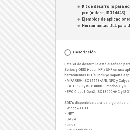
Kit de desarrollo para e
pro (mifare, ISO14443)
Ejemplos de aplicacione
Herramientas DLL para d
Descripción
Este kit de desarrollo está diseñado par
Series y OBID i-scan HF y UHF en una apl
herramientas DLL's. Incluye soporte espe
- MIFARE®, ISO14443-A/B, NFC y Calyps
- ISO15693 y ISO18000-3 modos 1 y 3
- EPC Class1 Gen2, ISO18000-6-C y IS
SDK's disponibles para los siguientes en
- Windows C++
- .NET
- JAVA
- Linux