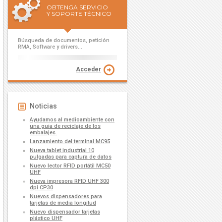
OBTENGA SERVICIO
Y SOPORTE TÉCNICO
Búsqueda de documentos, petición
RMA, Software y drivers...
Acceder
Noticias
Ayudamos al medioambiente con
una guia de reciclaje de los
embalajes.
Lanzamiento del terminal MC95
Nueva tablet industrial 10
pulgadas para captura de datos
Nuevo lector RFID portátil MC50
UHF
Nueva impresora RFID UHF 300
dpi CP30
Nuevos dispensadores para
tarjetas de media longitud
Nuevo dispensador tarjetas
plástico UHF