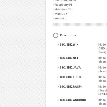
- Linux Embebido
- Raspberry Pi
- Windows CE
- Mac OSX
- Android
Productos
ISC.SDK.WIN
Kit de
OBID c
Gen2)
ISC.SDK.NET
Kit de
classi
ISC.SDK.JAVA
Kit de
classi
ISC.SDK.LINUX
Kit de
classi
ISC.SDK.RASPI
Kit de
(Jessi
HF/UH
ISC.SDK.ANDROID
Kit de
classi