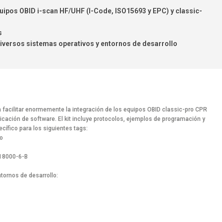
quipos OBID i-scan HF/UHF (I-Code, ISO15693 y EPC) y classic-
s
iversos sistemas operativos y entornos de desarrollo
a facilitar enormemente la integración de los equipos OBID classic-pro CPR
icación de software. El kit incluye protocolos, ejemplos de programación y
cífico para los siguientes tags:
o
O18000-6-B
tornos de desarrollo: