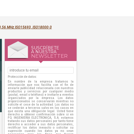
 13,56 MHz ISO15693, ISO18000-3
SUSCRÍBETE
A NUESTRA
NEWSLETTER
Protección de datos:
En nombre de la empresa tratamos la
información que nos facilita con el fin de
enviarle publicidad relacionada con nuestros
productos y servicios por cualquier medio
(postal, email o teléfono) e invitarle a eventos
organizados por la empresa. Los datos
proporcionados se conservarán mientras no
solicite el cese de la actividad. Los datos no
se cederán a terceros salvo en los casos en
que exista una obligación legal. Usted tiene
derecho a obtener confirmación sobre si en
FQ INGENIERIA ELECTRONICA, S.A. estamos
tratando sus datos personales por tanto tiene
derecho a acceder a sus datos personales,
rectificar los datos inexacto o solicitar su
supresión cuando los datos ya no sean