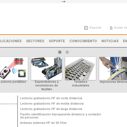
-->
Soporte
Iniciar s
LICACIONES
SECTORES
SOPORTE
CONOCIMIENTO
NOTICIAS
E
Lectores portátiles
Expendedores y
Teclados
Impresoras térmic
recolectores de
industriales
tarjetas
Lectores grabadores HF de corta distancia
Lectores grabadores HF de media distancia
Lectores grabadores HF de larga distancia
Pasillo identificación transparente dinámico y contador
de personas
Antenas externas HF de 50 Ohm