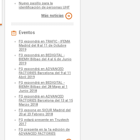
Nuevo pasillo para la
identificación de personas UHF
Más noticias
Eventos
FQ expondrá en TRAFIC - IFEMA
Madrid del 8 al 11 de Octubre
2019
FQ expondrá en BEDIGITAL -
BIEMH Bilbao del 4 al 6 de Junio
2019
FQ expondrá en ADVANCED
FACTORIES Barcelona del 9 al 11
Abril 2019
FQ expondrá en BEDIGITAL -
BIEMH Bilbao del 28 Mayo al 1
Junio 2018
FQ expondrá en ADVANCED
FACTORIES Barcelona del 13 al 15
Marzo 2018
FQ expone en SICUR Madrid del
20 al 23 Febrero 2018
FQ estará presente en Trustech
2017
FQ presente en la 1a edición de
ADVANCED FACTORIES