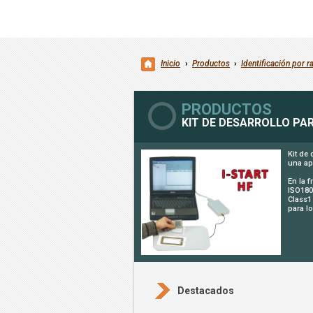
Inicio
›
Productos
›
Identificación por r
PRODUCTOS
KIT DE DESARROLLO PARA
Kit de 
una ap
En la 
ISO180
Class1
para l
Destacados