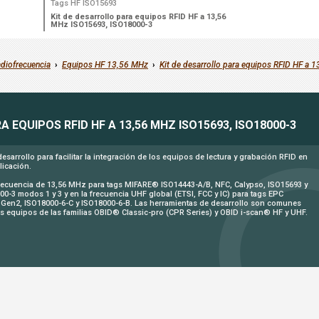
Tags HF ISO15693
Kit de desarrollo para equipos RFID HF a 13,56
MHz ISO15693, ISO18000-3
adiofrecuencia
›
Equipos HF 13,56 MHz
›
Kit de desarrollo para equipos RFID HF a
 EQUIPOS RFID HF A 13,56 MHZ ISO15693, ISO18000-3
desarrollo para facilitar la integración de los equipos de lectura y grabación RFID en
licación.
frecuencia de 13,56 MHz para tags MIFARE® ISO14443-A/B, NFC, Calypso, ISO15693 y
00-3 modos 1 y 3 y en la frecuencia UHF global (ETSI, FCC y IC) para tags EPC
 Gen2, ISO18000-6-C y ISO18000-6-B. Las herramientas de desarrollo son comunes
os equipos de las familias OBID® Classic-pro (CPR Series) y OBID i-scan® HF y UHF.