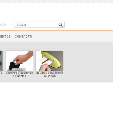
esión
VENTOS
CONTACTO
as
Lectores grabadores
Equipos para tickets
Controles de cursor
de tarjetas
de cartón