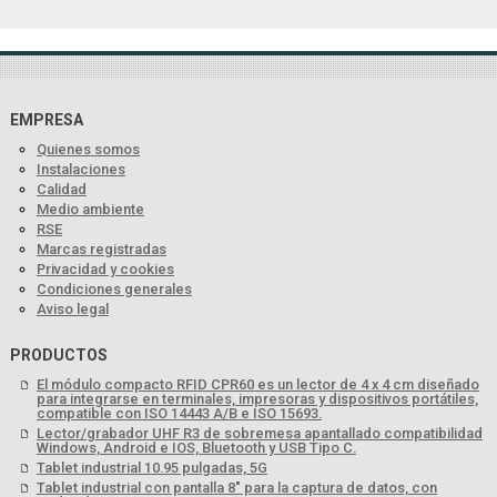
EMPRESA
Quienes somos
Instalaciones
Calidad
Medio ambiente
RSE
Marcas registradas
Privacidad y cookies
Condiciones generales
Aviso legal
PRODUCTOS
El módulo compacto RFID CPR60 es un lector de 4 x 4 cm diseñado
para integrarse en terminales, impresoras y dispositivos portátiles,
compatible con ISO 14443 A/B e ISO 15693.
Lector/grabador UHF R3 de sobremesa apantallado compatibilidad
Windows, Android e IOS, Bluetooth y USB Tipo C.
Tablet industrial 10.95 pulgadas, 5G
Tablet industrial con pantalla 8" para la captura de datos, con