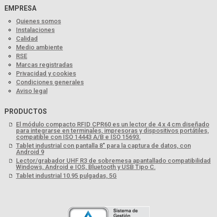
EMPRESA
Quienes somos
Instalaciones
Calidad
Medio ambiente
RSE
Marcas registradas
Privacidad y cookies
Condiciones generales
Aviso legal
PRODUCTOS
El módulo compacto RFID CPR60 es un lector de 4 x 4 cm diseñado
para integrarse en terminales, impresoras y dispositivos portátiles,
compatible con ISO 14443 A/B e ISO 15693.
Tablet industrial con pantalla 8" para la captura de datos, con
Android 9
Lector/grabador UHF R3 de sobremesa apantallado compatibilidad
Windows, Android e IOS, Bluetooth y USB Tipo C.
Tablet industrial 10.95 pulgadas, 5G