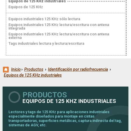
Equipos de 125 KHz industriales
Equipos de 125 KHz
Equipos industriales 125 KHz sólo lectura
Equipos industriales 125 KHz lectura/escritura con antena
integrada
Equipos industriales 125 KHz lectura/escritura con antena
externa
Tags industriales lectura y lectura/escritura
Inicio
›
Productos
›
Identificación por radiofrecuencia
›
Equipos de 125 KHz industriales
PRODUCTOS
EQUIPOS DE 125 KHZ INDUSTRIALES
Lectores y tags de 125 KHz para aplicaciones industriales
especialmente diseñados para montaje en cintas
transportadoras, superficies metálicas, captura indirecta del tag,
sistemas de AGV, etc.