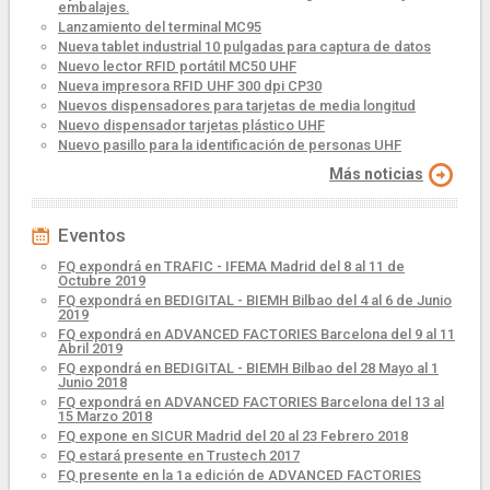
embalajes.
Lanzamiento del terminal MC95
Nueva tablet industrial 10 pulgadas para captura de datos
Nuevo lector RFID portátil MC50 UHF
Nueva impresora RFID UHF 300 dpi CP30
Nuevos dispensadores para tarjetas de media longitud
Nuevo dispensador tarjetas plástico UHF
Nuevo pasillo para la identificación de personas UHF
Más noticias
Eventos
FQ expondrá en TRAFIC - IFEMA Madrid del 8 al 11 de
Octubre 2019
FQ expondrá en BEDIGITAL - BIEMH Bilbao del 4 al 6 de Junio
2019
FQ expondrá en ADVANCED FACTORIES Barcelona del 9 al 11
Abril 2019
FQ expondrá en BEDIGITAL - BIEMH Bilbao del 28 Mayo al 1
Junio 2018
FQ expondrá en ADVANCED FACTORIES Barcelona del 13 al
15 Marzo 2018
FQ expone en SICUR Madrid del 20 al 23 Febrero 2018
FQ estará presente en Trustech 2017
FQ presente en la 1a edición de ADVANCED FACTORIES