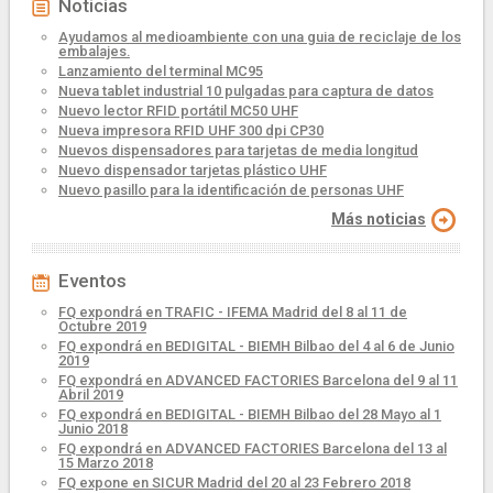
Noticias
Ayudamos al medioambiente con una guia de reciclaje de los
embalajes.
Lanzamiento del terminal MC95
Nueva tablet industrial 10 pulgadas para captura de datos
Nuevo lector RFID portátil MC50 UHF
Nueva impresora RFID UHF 300 dpi CP30
Nuevos dispensadores para tarjetas de media longitud
Nuevo dispensador tarjetas plástico UHF
Nuevo pasillo para la identificación de personas UHF
Más noticias
Eventos
FQ expondrá en TRAFIC - IFEMA Madrid del 8 al 11 de
Octubre 2019
FQ expondrá en BEDIGITAL - BIEMH Bilbao del 4 al 6 de Junio
2019
FQ expondrá en ADVANCED FACTORIES Barcelona del 9 al 11
Abril 2019
FQ expondrá en BEDIGITAL - BIEMH Bilbao del 28 Mayo al 1
Junio 2018
FQ expondrá en ADVANCED FACTORIES Barcelona del 13 al
15 Marzo 2018
FQ expone en SICUR Madrid del 20 al 23 Febrero 2018