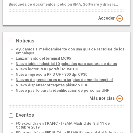
Búsqueda de documentos, petición RMA, Software y drivers...
Acceder
Noticias
Ayudamos al medioambiente con una guia de reciclaje de los
embalajes.
Lanzamiento del terminal MC95
Nueva tablet industrial 10 pulgadas para captura de datos
Nuevo lector RFID portátil MC50 UHF
Nueva impresora RFID UHF 300 dpi CP30
Nuevos dispensadores para tarjetas de media longitud
Nuevo dispensador tarjetas plástico UHF
Nuevo pasillo para la identificación de personas UHF
Más noticias
Eventos
FQ expondrá en TRAFIC - IFEMA Madrid del 8 al 11 de
Octubre 2019
FQ expondrá en BEDIGITAL - BIEMH Bilbao del 4 al 6 de Junio