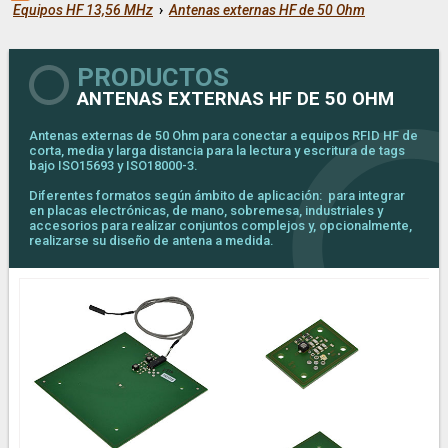
Equipos HF 13,56 MHz
›
Antenas externas HF de 50 Ohm
PRODUCTOS
ANTENAS EXTERNAS HF DE 50 OHM
Antenas externas de 50 Ohm para conectar a equipos RFID HF de
corta, media y larga distancia para la lectura y escritura de tags
bajo ISO15693 y ISO18000-3.
Diferentes formatos según ámbito de aplicación: para integrar
en placas electrónicas, de mano, sobremesa, industriales y
accesorios para realizar conjuntos complejos y, opcionalmente,
realizarse su diseño de antena a medida.