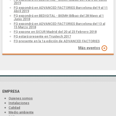
2019
FQ expondrá en ADVANCED FACTORIES Barcelona del 9 al 11
Abril 2019
FQ expondrá en BEDIGITAL - BIEMH Bilbao del 28 Mayo al 1
Junio 2018
FQ expondrá en ADVANCED FACTORIES Barcelona del 13 al
15 Marzo 2018
FQ expone en SICUR Madrid del 20 al 23 Febrero 2018
FQ estará presente en Trustech 2017
FQ presente en la 1a edición de ADVANCED FACTORIES
Más eventos
EMPRESA
Quienes somos
Instalaciones
Calidad
Medio ambiente