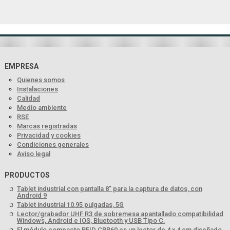
EMPRESA
Quienes somos
Instalaciones
Calidad
Medio ambiente
RSE
Marcas registradas
Privacidad y cookies
Condiciones generales
Aviso legal
PRODUCTOS
Tablet industrial con pantalla 8" para la captura de datos, con
Android 9
Tablet industrial 10.95 pulgadas, 5G
Lector/grabador UHF R3 de sobremesa apantallado compatibilidad
Windows, Android e IOS, Bluetooth y USB Tipo C.
El módulo compacto RFID CPR60 es un lector de 4 x 4 cm diseñado