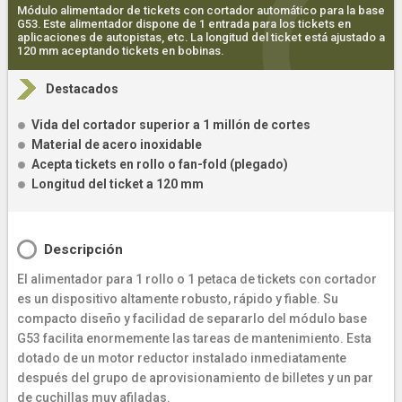
Módulo alimentador de tickets con cortador automático para la base
G53. Este alimentador dispone de 1 entrada para los tickets en
aplicaciones de autopistas, etc. La longitud del ticket está ajustado a
120 mm aceptando tickets en bobinas.
Destacados
Vida del cortador superior a 1 millón de cortes
Material de acero inoxidable
Acepta tickets en rollo o fan-fold (plegado)
Longitud del ticket a 120 mm
Descripción
El alimentador para 1 rollo o 1 petaca de tickets con cortador
es un dispositivo altamente robusto, rápido y fiable. Su
compacto diseño y facilidad de separarlo del módulo base
G53 facilita enormemente las tareas de mantenimiento. Esta
dotado de un motor reductor instalado inmediatamente
después del grupo de aprovisionamiento de billetes y un par
de cuchillas muy afiladas.