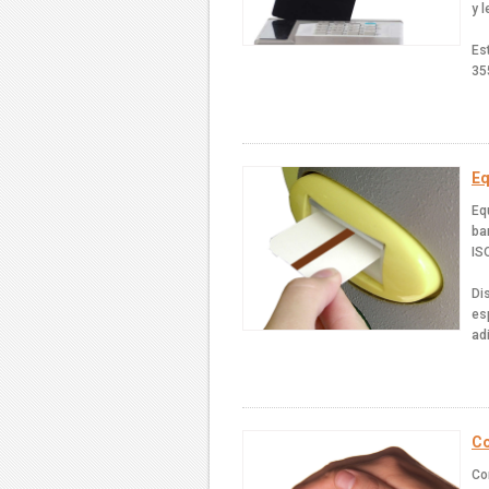
y 
Es
35
Eq
Eq
ba
IS
Di
es
ad
Co
Co