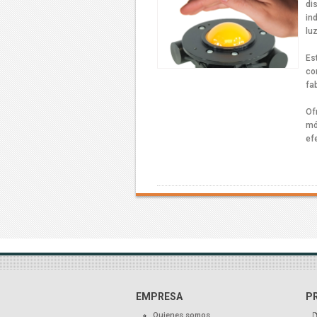
di
in
lu
Es
co
fa
Of
mó
ef
EMPRESA
P
Quienes somos