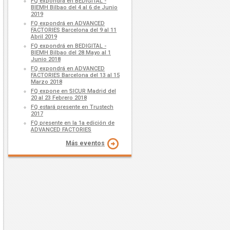
FQ expondrá en BEDIGITAL -
BIEMH Bilbao del 4 al 6 de Junio
2019
FQ expondrá en ADVANCED
FACTORIES Barcelona del 9 al 11
Abril 2019
FQ expondrá en BEDIGITAL -
BIEMH Bilbao del 28 Mayo al 1
Junio 2018
FQ expondrá en ADVANCED
FACTORIES Barcelona del 13 al 15
Marzo 2018
FQ expone en SICUR Madrid del
20 al 23 Febrero 2018
FQ estará presente en Trustech
2017
FQ presente en la 1a edición de
ADVANCED FACTORIES
Más eventos