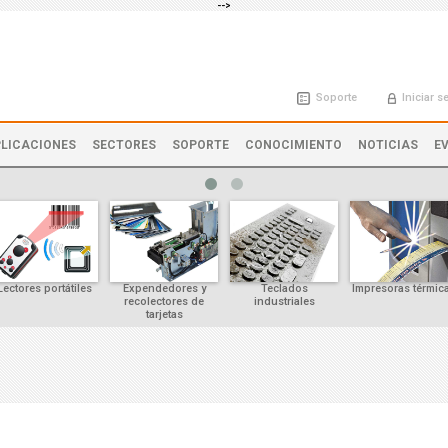
-->
Soporte
Iniciar s
LICACIONES
SECTORES
SOPORTE
CONOCIMIENTO
NOTICIAS
E
Lectores portátiles
Expendedores y
Teclados
Impresoras térmic
recolectores de
industriales
tarjetas