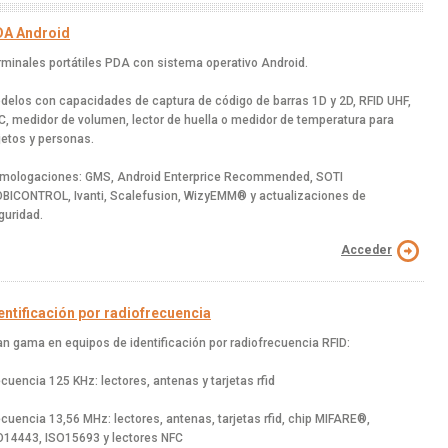
A Android
rminales portátiles PDA con sistema operativo Android.
delos con capacidades de captura de código de barras 1D y 2D, RFID UHF,
C, medidor de volumen, lector de huella o medidor de temperatura para
jetos y personas.
mologaciones: GMS, Android Enterprice Recommended, SOTI
BICONTROL, Ivanti, Scalefusion, WizyEMM® y actualizaciones de
guridad.
Acceder
entificación por radiofrecuencia
an gama en equipos de identificación por radiofrecuencia RFID:
ecuencia 125 KHz: lectores, antenas y tarjetas rfid
ecuencia 13,56 MHz: lectores, antenas, tarjetas rfid, chip MIFARE®,
O14443, ISO15693 y lectores NFC