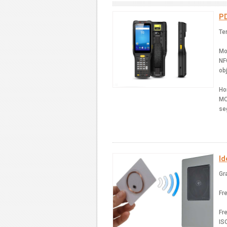
PD
Te
Mo
NF
ob
Ho
MO
se
Id
Gr
Fr
Fr
IS