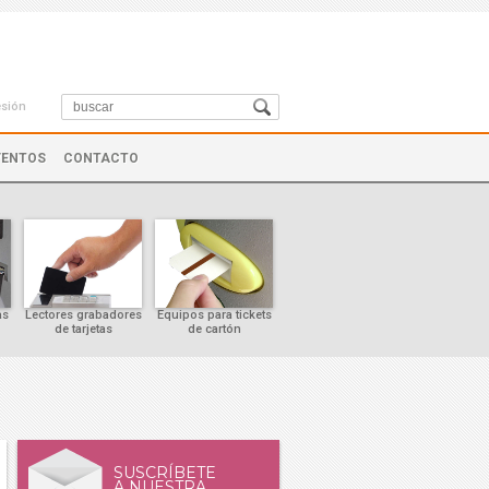
esión
VENTOS
CONTACTO
as
Lectores grabadores
Equipos para tickets
Controles de cursor
de tarjetas
de cartón
SUSCRÍBETE
A NUESTRA