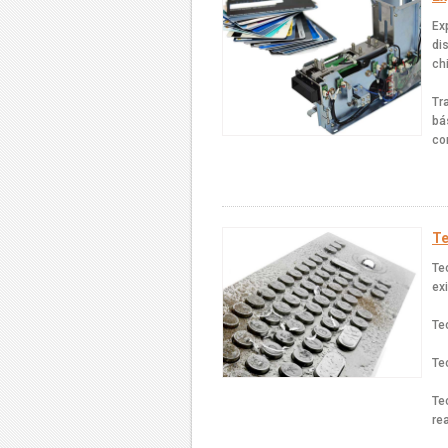
Ex
di
ch
Tr
bá
co
Te
Te
ex
Te
Te
Te
re