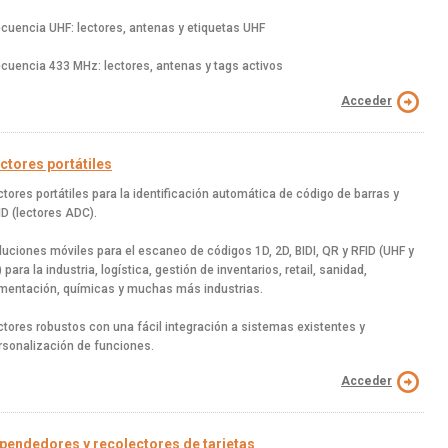
ecuencia UHF: lectores, antenas y etiquetas UHF
ecuencia 433 MHz: lectores, antenas y tags activos
Acceder
ctores portátiles
ctores portátiles para la identificación automática de código de barras y
ID (lectores ADC).
luciones móviles para el escaneo de códigos 1D, 2D, BIDI, QR y RFID (UHF y
 para la industria, logística, gestión de inventarios, retail, sanidad,
imentación, químicas y muchas más industrias.
ctores robustos con una fácil integración a sistemas existentes y
rsonalización de funciones.
Acceder
pendedores y recolectores de tarjetas