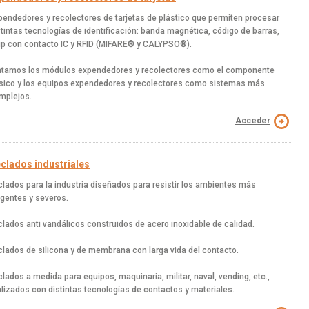
pendedores y recolectores de tarjetas de plástico que permiten procesar
stintas tecnologías de identificación: banda magnética, código de barras,
ip con contacto IC y RFID (MIFARE® y CALYPSO®).
atamos los módulos expendedores y recolectores como el componente
sico y los equipos expendedores y recolectores como sistemas más
mplejos.
Acceder
clados industriales
clados para la industria diseñados para resistir los ambientes más
igentes y severos.
clados anti vandálicos construidos de acero inoxidable de calidad.
clados de silicona y de membrana con larga vida del contacto.
clados a medida para equipos, maquinaria, militar, naval, vending, etc.,
alizados con distintas tecnologías de contactos y materiales.