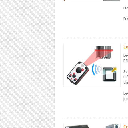
Fr
Fr
Le
Le
RF
So
HF)
al
Le
pe
Ex