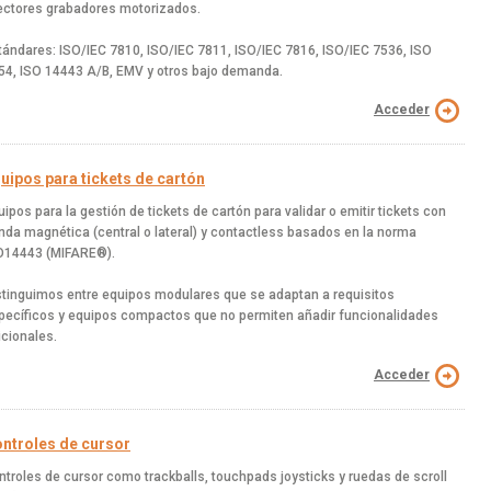
lectores grabadores motorizados.
tándares: ISO/IEC 7810, ISO/IEC 7811, ISO/IEC 7816, ISO/IEC 7536, ISO
54, ISO 14443 A/B, EMV y otros bajo demanda.
Acceder
uipos para tickets de cartón
uipos para la gestión de tickets de cartón para validar o emitir tickets con
nda magnética (central o lateral) y contactless basados en la norma
O14443 (MIFARE®).
stinguimos entre equipos modulares que se adaptan a requisitos
pecíficos y equipos compactos que no permiten añadir funcionalidades
icionales.
Acceder
ntroles de cursor
ntroles de cursor como trackballs, touchpads joysticks y ruedas de scroll