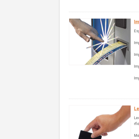
Im
Es
Im
Im
Im
Im
Le
Le
rf
Mo