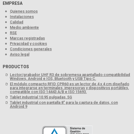
EMPRESA
Quienes somos
Instalaciones
Calidad
Medio ambiente
RSE
Marcas registradas
Privacidad y cookies
Condiciones generales
Aviso legal
PRODUCTOS
Lector/grabador UHF R3 de sobremesa apantallado compatibilidad
Windows, Android e IOS, Bluetooth y USB Tipo C.
El módulo compacto RFID CPR60 es un lector de 4 x 4 cm diseñado
para integrarse en terminales, impresoras y dispositivos portátiles,
compatible con ISO 14443 A/B e ISO 15693.
Tablet industrial 10.95 pulgadas, 5G
Tablet industrial con pantalla 8" para la captura de datos, con
Android 9