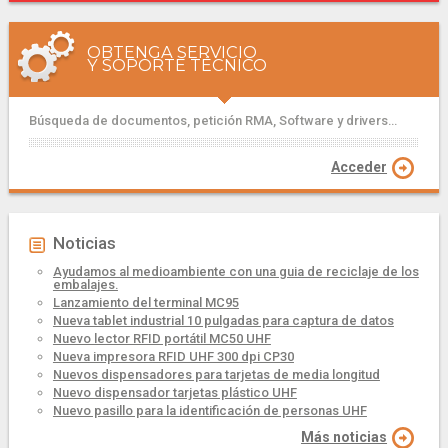
OBTENGA SERVICIO
Y SOPORTE TÉCNICO
Búsqueda de documentos, petición RMA, Software y drivers...
Acceder
Noticias
Ayudamos al medioambiente con una guia de reciclaje de los
embalajes.
Lanzamiento del terminal MC95
Nueva tablet industrial 10 pulgadas para captura de datos
Nuevo lector RFID portátil MC50 UHF
Nueva impresora RFID UHF 300 dpi CP30
Nuevos dispensadores para tarjetas de media longitud
Nuevo dispensador tarjetas plástico UHF
Nuevo pasillo para la identificación de personas UHF
Más noticias