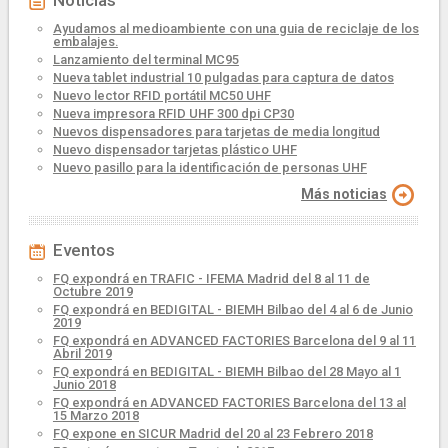
Noticias
Ayudamos al medioambiente con una guia de reciclaje de los
embalajes.
Lanzamiento del terminal MC95
Nueva tablet industrial 10 pulgadas para captura de datos
Nuevo lector RFID portátil MC50 UHF
Nueva impresora RFID UHF 300 dpi CP30
Nuevos dispensadores para tarjetas de media longitud
Nuevo dispensador tarjetas plástico UHF
Nuevo pasillo para la identificación de personas UHF
Más noticias
Eventos
FQ expondrá en TRAFIC - IFEMA Madrid del 8 al 11 de
Octubre 2019
FQ expondrá en BEDIGITAL - BIEMH Bilbao del 4 al 6 de Junio
2019
FQ expondrá en ADVANCED FACTORIES Barcelona del 9 al 11
Abril 2019
FQ expondrá en BEDIGITAL - BIEMH Bilbao del 28 Mayo al 1
Junio 2018
FQ expondrá en ADVANCED FACTORIES Barcelona del 13 al
15 Marzo 2018
FQ expone en SICUR Madrid del 20 al 23 Febrero 2018