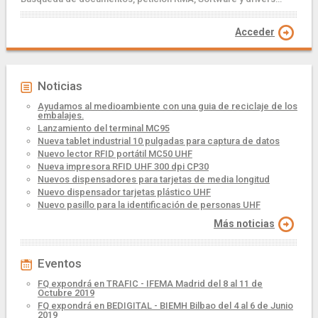
Acceder
Noticias
Ayudamos al medioambiente con una guia de reciclaje de los
embalajes.
Lanzamiento del terminal MC95
Nueva tablet industrial 10 pulgadas para captura de datos
Nuevo lector RFID portátil MC50 UHF
Nueva impresora RFID UHF 300 dpi CP30
Nuevos dispensadores para tarjetas de media longitud
Nuevo dispensador tarjetas plástico UHF
Nuevo pasillo para la identificación de personas UHF
Más noticias
Eventos
FQ expondrá en TRAFIC - IFEMA Madrid del 8 al 11 de
Octubre 2019
FQ expondrá en BEDIGITAL - BIEMH Bilbao del 4 al 6 de Junio
2019