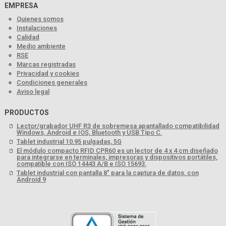
EMPRESA
Quienes somos
Instalaciones
Calidad
Medio ambiente
RSE
Marcas registradas
Privacidad y cookies
Condiciones generales
Aviso legal
PRODUCTOS
Lector/grabador UHF R3 de sobremesa apantallado compatibilidad
Windows, Android e IOS, Bluetooth y USB Tipo C.
Tablet industrial 10.95 pulgadas, 5G
El módulo compacto RFID CPR60 es un lector de 4 x 4 cm diseñado
para integrarse en terminales, impresoras y dispositivos portátiles,
compatible con ISO 14443 A/B e ISO 15693.
Tablet industrial con pantalla 8" para la captura de datos, con
Android 9