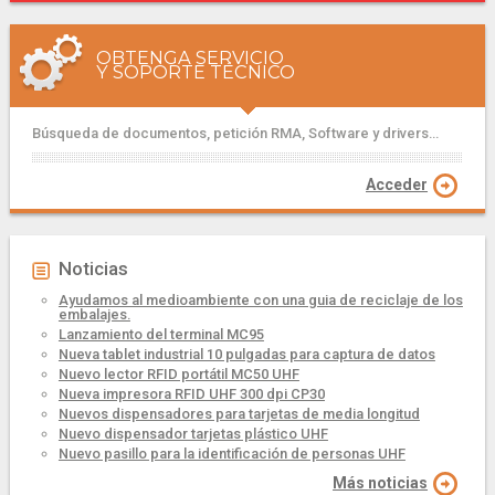
OBTENGA SERVICIO
Y SOPORTE TÉCNICO
Búsqueda de documentos, petición RMA, Software y drivers...
Acceder
Noticias
Ayudamos al medioambiente con una guia de reciclaje de los
embalajes.
Lanzamiento del terminal MC95
Nueva tablet industrial 10 pulgadas para captura de datos
Nuevo lector RFID portátil MC50 UHF
Nueva impresora RFID UHF 300 dpi CP30
Nuevos dispensadores para tarjetas de media longitud
Nuevo dispensador tarjetas plástico UHF
Nuevo pasillo para la identificación de personas UHF
Más noticias