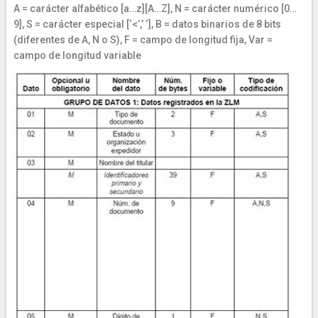
A = carácter alfabético [a…z][A…Z], N = carácter numérico [0…
9], S = carácter especial [‘<’,’ ‘], B = datos binarios de 8 bits
(diferentes de A, N o S), F = campo de longitud fija, Var =
campo de longitud variable