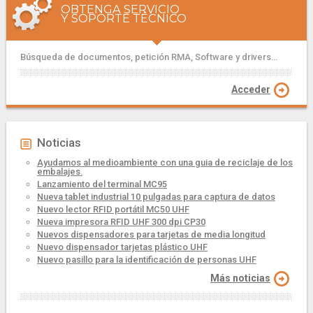
OBTENGA SERVICIO
Y SOPORTE TÉCNICO
Búsqueda de documentos, petición RMA, Software y drivers...
Acceder
Noticias
Ayudamos al medioambiente con una guia de reciclaje de los
embalajes.
Lanzamiento del terminal MC95
Nueva tablet industrial 10 pulgadas para captura de datos
Nuevo lector RFID portátil MC50 UHF
Nueva impresora RFID UHF 300 dpi CP30
Nuevos dispensadores para tarjetas de media longitud
Nuevo dispensador tarjetas plástico UHF
Nuevo pasillo para la identificación de personas UHF
Más noticias