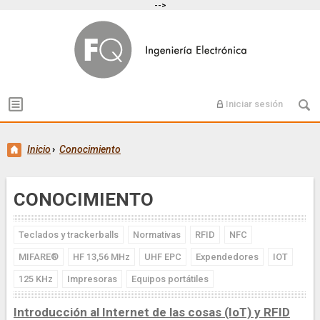
-->
Iniciar sesión
Inicio
›
Conocimiento
CONOCIMIENTO
Teclados y trackerballs
Normativas
RFID
NFC
MIFARE®
HF 13,56 MHz
UHF EPC
Expendedores
IOT
125 KHz
Impresoras
Equipos portátiles
Introducción al Internet de las cosas (IoT) y RFID