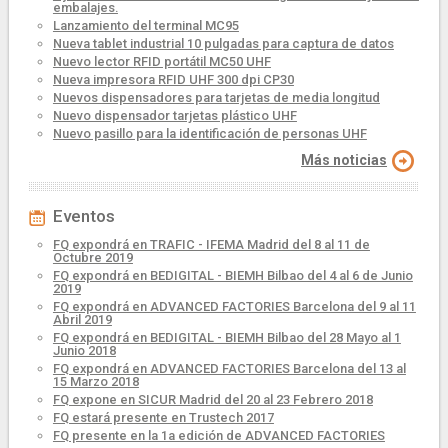
embalajes.
Lanzamiento del terminal MC95
Nueva tablet industrial 10 pulgadas para captura de datos
Nuevo lector RFID portátil MC50 UHF
Nueva impresora RFID UHF 300 dpi CP30
Nuevos dispensadores para tarjetas de media longitud
Nuevo dispensador tarjetas plástico UHF
Nuevo pasillo para la identificación de personas UHF
Más noticias
Eventos
FQ expondrá en TRAFIC - IFEMA Madrid del 8 al 11 de
Octubre 2019
FQ expondrá en BEDIGITAL - BIEMH Bilbao del 4 al 6 de Junio
2019
FQ expondrá en ADVANCED FACTORIES Barcelona del 9 al 11
Abril 2019
FQ expondrá en BEDIGITAL - BIEMH Bilbao del 28 Mayo al 1
Junio 2018
FQ expondrá en ADVANCED FACTORIES Barcelona del 13 al
15 Marzo 2018
FQ expone en SICUR Madrid del 20 al 23 Febrero 2018
FQ estará presente en Trustech 2017
FQ presente en la 1a edición de ADVANCED FACTORIES