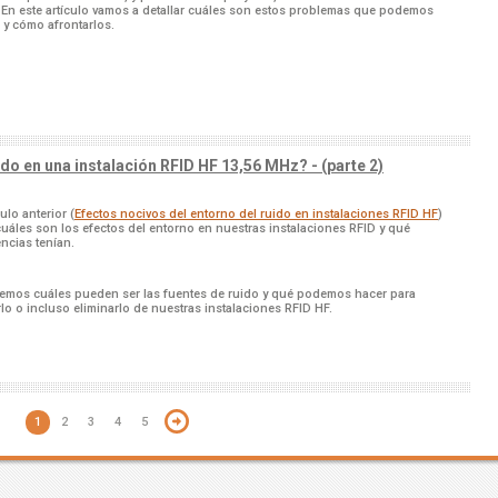
 En este artículo vamos a detallar cuáles son estos problemas que podemos
 y cómo afrontarlos.
do en una instalación RFID HF 13,56 MHz? - (parte 2)
culo anterior (
Efectos nocivos del entorno del ruido en instalaciones RFID HF
)
uáles son los efectos del entorno en nuestras instalaciones RFID y qué
ncias tenían.
emos cuáles pueden ser las fuentes de ruido y qué podemos hacer para
lo o incluso eliminarlo de nuestras instalaciones RFID HF.
1
2
3
4
5