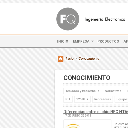
INICIO
EMPRESA
PRODUCTOS
AP
Inicio
›
Conocimiento
CONOCIMIENTO
Teclados y trackerballs
Normativas
IOT
125 KHz
Impresoras
Equipos
Diferencias entre el chip NFC N
17 DE JUNIO DE 2019
En este a
NTAG 213