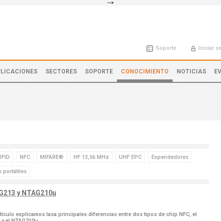
-->
Soporte
Iniciar s
LICACIONES
SECTORES
SOPORTE
CONOCIMIENTO
NOTICIAS
E
RFID
NFC
MIFARE®
HF 13,56 MHz
UHF EPC
Expendedores
 portátiles
TAG213 y NTAG210u
rtículo explicamos lasa principales diferencias entre dos tipos de chip NFC, el
 y el NTAG210µ.