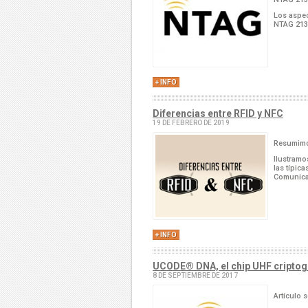
Los aspec
NTAG 213
+ INFO
Diferencias entre RFID y NFC
19 DE FEBRERO DE 2019
Resumimos
Ilustramo
las típic
Comunica
+ INFO
UCODE® DNA, el chip UHF criptog
8 DE SEPTIEMBRE DE 2017
Artículo 