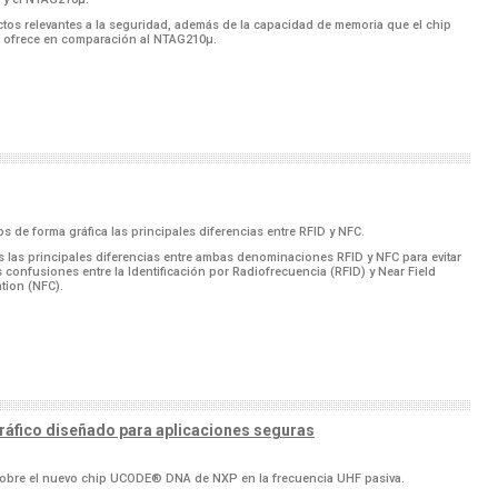
tos relevantes a la seguridad, además de la capacidad de memoria que el chip
 ofrece en comparación al NTAG210µ.
 de forma gráfica las principales diferencias entre RFID y NFC.
s las principales diferencias entre ambas denominaciones RFID y NFC para evitar
as confusiones entre la Identificación por Radiofrecuencia (RFID) y Near Field
tion (NFC).
ráfico diseñado para aplicaciones seguras
sobre el nuevo chip UCODE® DNA de NXP en la frecuencia UHF pasiva.