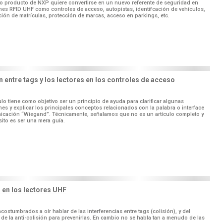
o producto de NXP quiere convertirse en un nuevo referente de seguridad en
nes RFID UHF como controles de acceso, autopistas, identifcación de vehículos,
ación de matrículas, protección de marcas, acceso en parkings, etc.
entre tags y los lectores en los controles de acceso
culo tiene como objetivo ser un principio de ayuda para clarificar algunas
es y explicar los principales conceptos relacionados con la palabra o interface
cación “Wiegand”. Técnicamente, señalamos que no es un artículo completo y
ito es ser una mera guía.
 en los lectores UHF
costumbrados a oír hablar de las interferencias entre tags (colisión), y del
 de la anti-colisión para prevenirlas. En cambio no se habla tan a menudo de las