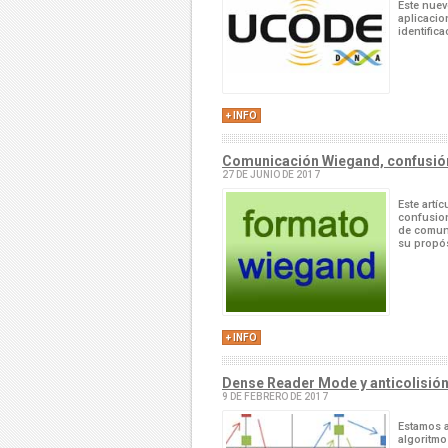
Este nuev
aplicacio
identific
+ INFO
Comunicación Wiegand, confusión 
27 DE JUNIO DE 2017
Este artí
confusion
de comuni
su propós
+ INFO
Dense Reader Mode y anticolisión
9 DE FEBRERO DE 2017
Estamos a
algoritmo