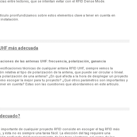
ncias entre lectores, que se intentan evitar con el RFID Dense Mode.
rtículo pronfundizamos sobre estos elementos clave a tener en cuenta en
 instalación.
D UHF más adecuada
caciones de las antenas UHF: frecuencia, polarización, ganancia
pecificaciones técnicas de cualquier antena RFID UHF, siempre vemos la
n relativa al tipo de polarización de la antena, que puede ser circular o lineal.
a polarización de una antena? ¿En qué afecta a la hora de desplegar un proyecto
mo escoger la mejor para tu proyecto? ¿Qué otros parámetros son importantes y
ener en cuenta? Estas son las cuestiones que abordaremos en este artículo.
adecuado?
 importante de cualquier proyecto RFID consiste en escoger el tag RFID más
 y ésta no es siempre una tarea fácil. La elección del tag requiere una