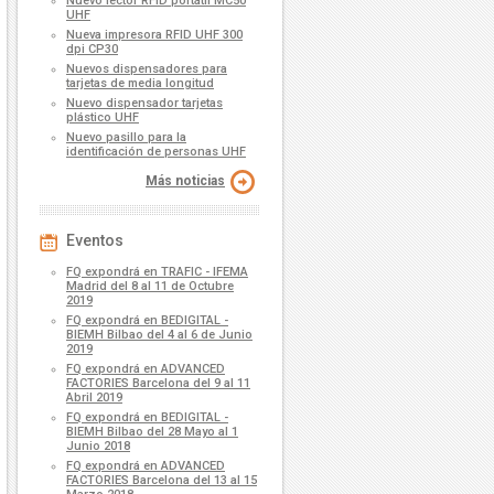
Nuevo lector RFID portátil MC50
UHF
Nueva impresora RFID UHF 300
dpi CP30
Nuevos dispensadores para
tarjetas de media longitud
Nuevo dispensador tarjetas
plástico UHF
Nuevo pasillo para la
identificación de personas UHF
Más noticias
Eventos
FQ expondrá en TRAFIC - IFEMA
Madrid del 8 al 11 de Octubre
2019
FQ expondrá en BEDIGITAL -
BIEMH Bilbao del 4 al 6 de Junio
2019
FQ expondrá en ADVANCED
FACTORIES Barcelona del 9 al 11
Abril 2019
FQ expondrá en BEDIGITAL -
BIEMH Bilbao del 28 Mayo al 1
Junio 2018
FQ expondrá en ADVANCED
FACTORIES Barcelona del 13 al 15