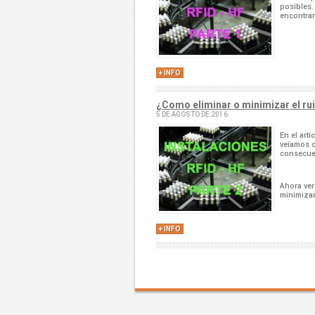
posibles.
encontrar
+ INFO
¿Como eliminar o minimizar el rui
5 DE AGOSTO DE 2016
En el artí
veíamos c
consecue
Ahora ver
minimizar
+ INFO