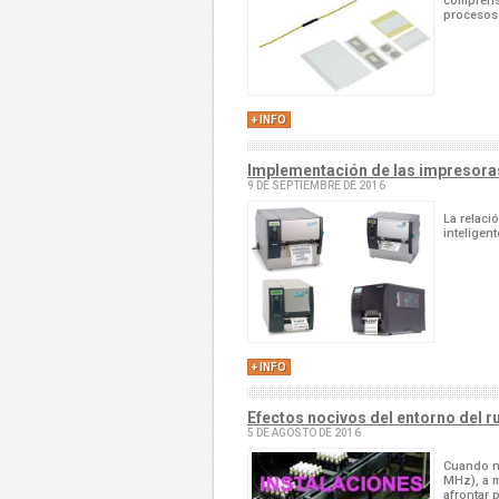
comprensi
procesos 
+ INFO
Implementación de las impresoras 
9 DE SEPTIEMBRE DE 2016
La relaci
inteligen
+ INFO
Efectos nocivos del entorno del r
5 DE AGOSTO DE 2016
Cuando no
MHz), a 
afrontar p