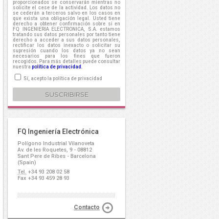
proporcionados se conservarán mientras no
solicite el cese de la actividad. Los datos no
se cederán a terceros salvo en los casos en
que exista una obligación legal. Usted tiene
derecho a obtener confirmación sobre si en
FQ INGENIERIA ELECTRONICA, S.A. estamos
tratando sus datos personales por tanto tiene
derecho a acceder a sus datos personales,
rectificar los datos inexacto o solicitar su
supresión cuando los datos ya no sean
necesarios para los fines que fueron
recogidos. Para más detalles puede consultar
nuestra
política de privacidad.
Sí, acepto la política de privacidad
FQ Ingeniería Electrónica
Polígono Industrial Vilanoveta
Av. de les Roquetes, 9 - 08812
Sant Pere de Ribes - Barcelona
(Spain)
Tel.
+34 93 208 02 58
Fax +34 93 459 28 93
Contacto