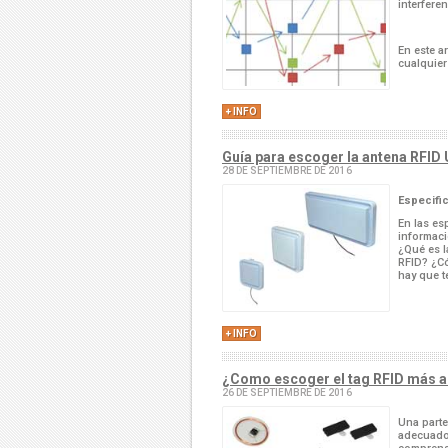
interfere
En este a
cualquier
+ INFO
Guía para escoger la antena RFI
28 DE SEPTIEMBRE DE 2016
Especifi
En las es
informació
¿Qué es l
RFID? ¿Có
hay que t
+ INFO
¿Como escoger el tag RFID más 
26 DE SEPTIEMBRE DE 2016
Una parte
adecuado,