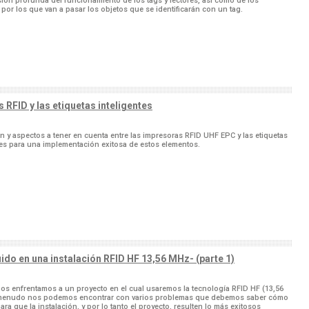
ón profunda del funcionamiento de los tags y lectores, así como de los
por los que van a pasar los objetos que se identificarán con un tag.
RFID y las etiquetas inteligentes
ón y aspectos a tener en cuenta entre las impresoras RFID UHF EPC y las etiquetas
tes para una implementación exitosa de estos elementos.
uido en una instalación RFID HF 13,56 MHz- (parte 1)
s enfrentamos a un proyecto en el cual usaremos la tecnología RFID HF (13,56
menudo nos podemos encontrar con varios problemas que debemos saber cómo
ara que la instalación, y por lo tanto el proyecto, resulten lo más exitosos