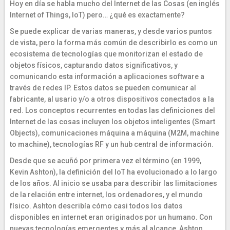
Hoy en día se habla mucho del Internet de las Cosas (en inglés
Internet of Things, IoT) pero… ¿qué es exactamente?
Se puede explicar de varias maneras, y desde varios puntos
de vista, pero la forma más común de describirlo es como un
ecosistema de tecnologías que monitorizan el estado de
objetos físicos, capturando datos significativos, y
comunicando esta información a aplicaciones software a
través de redes IP. Estos datos se pueden comunicar al
fabricante, al usario y/o a otros dispositivos conectados a la
red. Los conceptos recurrentes en todas las definiciones del
Internet de las cosas incluyen los objetos inteligentes (Smart
Objects), comunicaciones máquina a máquina (M2M, machine
to machine), tecnologías RF y un hub central de información.
Desde que se acuñó por primera vez el término (en 1999,
Kevin Ashton), la definición del IoT ha evolucionado a lo largo
de los años. Al inicio se usaba para describir las limitaciones
de la relación entre internet, los ordenadores, y el mundo
físico. Ashton describía cómo casi todos los datos
disponibles en internet eran originados por un humano. Con
nuevas tecnologías emergentes y más al alcance, Ashton