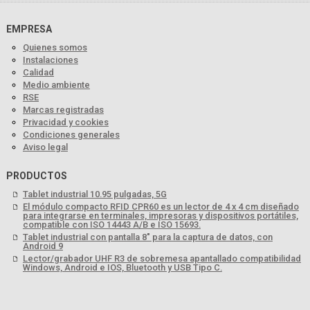
EMPRESA
Quienes somos
Instalaciones
Calidad
Medio ambiente
RSE
Marcas registradas
Privacidad y cookies
Condiciones generales
Aviso legal
PRODUCTOS
Tablet industrial 10.95 pulgadas, 5G
El módulo compacto RFID CPR60 es un lector de 4 x 4 cm diseñado
para integrarse en terminales, impresoras y dispositivos portátiles,
compatible con ISO 14443 A/B e ISO 15693.
Tablet industrial con pantalla 8" para la captura de datos, con
Android 9
Lector/grabador UHF R3 de sobremesa apantallado compatibilidad
Windows, Android e IOS, Bluetooth y USB Tipo C.