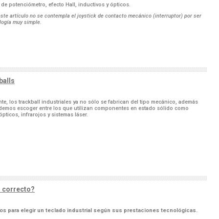
 de potenciómetro, efecto Hall, inductivos y ópticos.
ste artículo no se contempla el joystick de contacto mecánico (interruptor) por ser
logía muy simple.
balls
te, los trackball industriales ya no sólo se fabrican del tipo mecánico, además
demos escoger entre los que utilizan componentes en estado sólido como
pticos, infrarojos y sistemas láser.
l correcto?
os para elegir un teclado industrial según sus prestaciones tecnológicas.