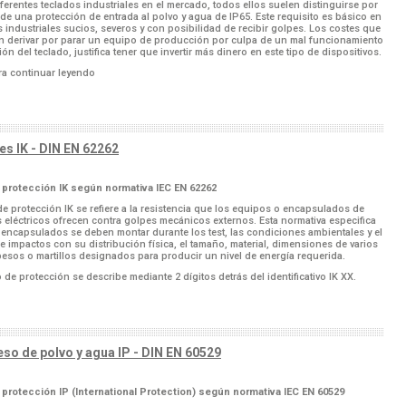
iferentes teclados industriales en el mercado, todos ellos suelen distinguirse por
de una protección de entrada al polvo y agua de IP65. Este requisito es básico en
 industriales sucios, severos y con posibilidad de recibir golpes. Los costes que
 derivar por parar un equipo de producción por culpa de un mal funcionamiento
ón del teclado, justifica tener que invertir más dinero en este tipo de dispositivos.
a continuar leyendo
es IK - DIN EN 62262
 protección IK según normativa IEC EN 62262
de protección IK se refiere a la resistencia que los equipos o encapsulados de
s eléctricos ofrecen contra golpes mecánicos externos. Esta normativa especifica
encapsulados se deben montar durante los test, las condiciones ambientales y el
 impactos con su distribución física, el tamaño, material, dimensiones de varios
pesos o martillos designados para producir un nivel de energía requerida.
 de protección se describe mediante 2 dígitos detrás del identificativo IK XX.
eso de polvo y agua IP - DIN EN 60529
protección IP (International Protection) según normativa IEC EN 60529