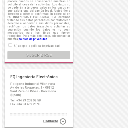
proporcionados se conservarán mientras no
solicite el cese de la actividad. Los datos no
se cederán a terceros salvo en los casos en
que exista una obligación legal. Usted tiene
derecho a obtener confirmación sobre si en
FQ INGENIERIA ELECTRONICA, S.A. estamos
tratando sus datos personales por tanto tiene
derecho a acceder a sus datos personales,
rectificar los datos inexacto o solicitar su
supresión cuando los datos ya no sean
necesarios para los fines que fueron
recogidos. Para más detalles puede consultar
nuestra
política de privacidad.
Sí, acepto la política de privacidad
FQ Ingeniería Electrónica
Polígono Industrial Vilanoveta
Av. de les Roquetes, 9 - 08812
Sant Pere de Ribes - Barcelona
(Spain)
Tel.
+34 93 208 02 58
Fax +34 93 459 28 93
Contacto