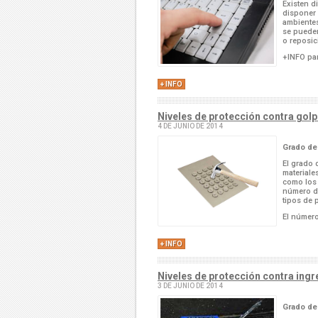
Existen d
disponer 
ambientes
se pueden
o reposici
+INFO par
+ INFO
Niveles de protección contra golp
4 DE JUNIO DE 2014
Grado de
El grado 
materiale
como los 
número de
tipos de 
El número
+ INFO
Niveles de protección contra ingr
3 DE JUNIO DE 2014
Grado de 