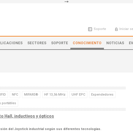
-->
Soporte
Iniciar s
LICACIONES
SECTORES
SOPORTE
CONOCIMIENTO
NOTICIAS
E
RFID
NFC
MIFARE®
HF 13,56 MHz
UHF EPC
Expendedores
 portátiles
o Hall, inductivos y ópticos
sión del Joystick industrial según sus diferentes tecnologías.