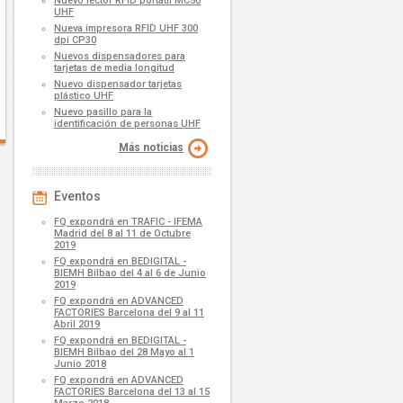
Nuevo lector RFID portátil MC50
UHF
Nueva impresora RFID UHF 300
dpi CP30
Nuevos dispensadores para
tarjetas de media longitud
Nuevo dispensador tarjetas
plástico UHF
Nuevo pasillo para la
identificación de personas UHF
Más noticias
Eventos
FQ expondrá en TRAFIC - IFEMA
Madrid del 8 al 11 de Octubre
2019
FQ expondrá en BEDIGITAL -
BIEMH Bilbao del 4 al 6 de Junio
2019
FQ expondrá en ADVANCED
FACTORIES Barcelona del 9 al 11
Abril 2019
FQ expondrá en BEDIGITAL -
BIEMH Bilbao del 28 Mayo al 1
Junio 2018
FQ expondrá en ADVANCED
FACTORIES Barcelona del 13 al 15