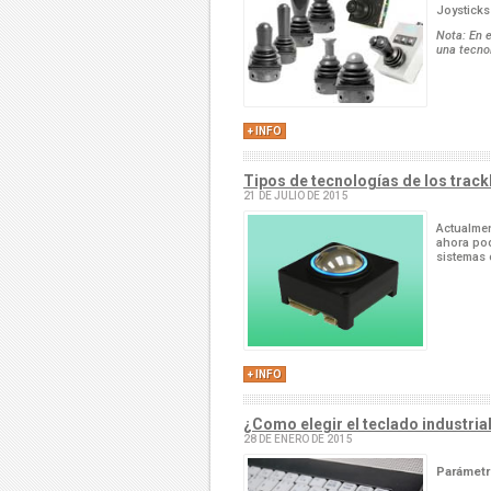
Joysticks
Nota: En e
una tecno
+ INFO
Tipos de tecnologías de los track
21 DE JULIO DE 2015
Actualmen
ahora po
sistemas ó
+ INFO
¿Como elegir el teclado industria
28 DE ENERO DE 2015
Parámetr