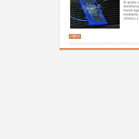
El grado 
electróni
frente ag
mediante 2
sólidos y
+ INFO