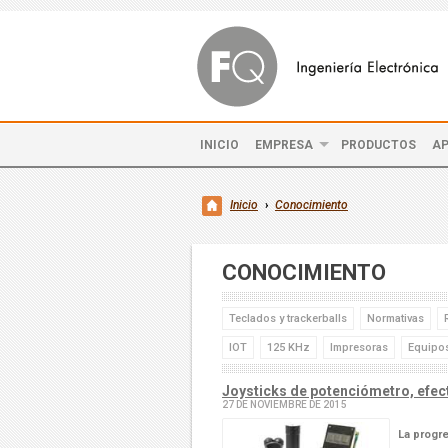
INICIO
EMPRESA
PRODUCTOS
AP
Inicio
›
Conocimiento
CONOCIMIENTO
Teclados y trackerballs
Normativas
IOT
125 KHz
Impresoras
Equipos
Joysticks de potenciómetro, efect
27 DE NOVIEMBRE DE 2015
La progre