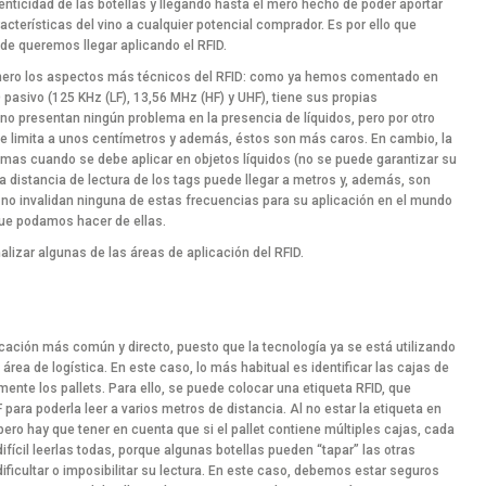
enticidad de las botellas y llegando hasta el mero hecho de poder aportar
aracterísticas del vino a cualquier potencial comprador. Es por ello que
e queremos llegar aplicando el RFID.
mero los aspectos más técnicos del RFID: como ya hemos comentado en
D pasivo (125 KHz (LF), 13,56 MHz (HF) y UHF), tiene sus propias
 no presentan ningún problema en la presencia de líquidos, pero por otro
 se limita a unos centímetros y además, éstos son más caros. En cambio, la
as cuando se debe aplicar en objetos líquidos (no se puede garantizar su
a distancia de lectura de los tags puede llegar a metros y, además, son
no invalidan ninguna de estas frecuencias para su aplicación en el mundo
 que podamos hacer de ellas.
izar algunas de las áreas de aplicación del RFID.
ación más común y directo, puesto que la tecnología ya se está utilizando
rea de logística. En este caso, lo más habitual es identificar las cajas de
mente los pallets. Para ello, se puede colocar una etiqueta RFID, que
para poderla leer a varios metros de distancia. Al no estar la etiqueta en
 pero hay que tener en cuenta que si el pallet contiene múltiples cajas, cada
ifícil leerlas todas, porque algunas botellas pueden “tapar” las otras
 dificultar o imposibilitar su lectura. En este caso, debemos estar seguros