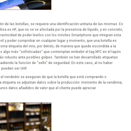
ión de las botellas, se requiere una identificación unitaria de las mismas. Es
liza es HF, que no se ve afectada por la presencia de líquido, y en concreto,
racticidad de poder leerlos con los móviles Smartphone que integran esta
óvil y poder comprobar en cualquier lugar y momento, que una botella es
misma etiqueta del vino, por detrás, de manera que quede escondida a la
es algo más “sofisticadas” que contemplan embebir el tag NFC en el tapón
más robusto ante posibles golpes. También se han desarrollado etiquetas
añadiendo la función de “sello” de seguridad. En este caso, al no haber
én pueden ser UHF.
o el vendedor se aseguran de que la botella que está comprando o
a etiqueta se adjuntan datos sobre la producción: momento de la vendimia,
 unos datos añadidos de valor que el cliente puede apreciar.