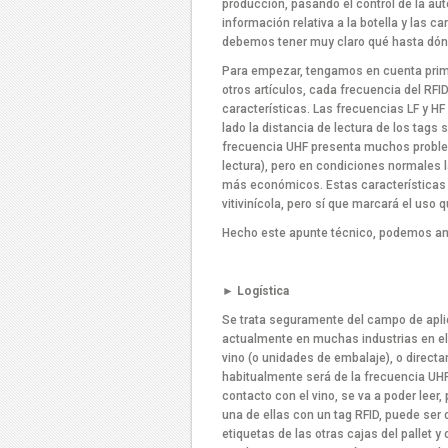
producción, pasando el control de la aut
información relativa a la botella y las c
debemos tener muy claro qué hasta dónd
Para empezar, tengamos en cuenta pri
otros artículos, cada frecuencia del RFI
características. Las frecuencias LF y HF
lado la distancia de lectura de los tags
frecuencia UHF presenta muchos problem
lectura), pero en condiciones normales l
más económicos. Estas características 
vitivinícola, pero sí que marcará el uso
Hecho este apunte técnico, podemos anal
► Logística
Se trata seguramente del campo de aplic
actualmente en muchas industrias en el á
vino (o unidades de embalaje), o directa
habitualmente será de la frecuencia UHF 
contacto con el vino, se va a poder leer,
una de ellas con un tag RFID, puede ser d
etiquetas de las otras cajas del pallet y