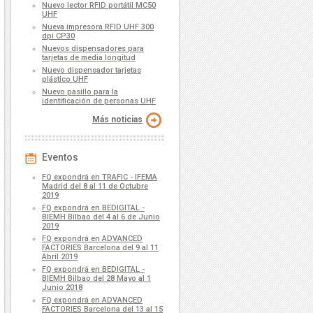
Nuevo lector RFID portátil MC50
UHF
Nueva impresora RFID UHF 300
dpi CP30
Nuevos dispensadores para
tarjetas de media longitud
Nuevo dispensador tarjetas
plástico UHF
Nuevo pasillo para la
identificación de personas UHF
Más noticias
Eventos
FQ expondrá en TRAFIC - IFEMA
Madrid del 8 al 11 de Octubre
2019
FQ expondrá en BEDIGITAL -
BIEMH Bilbao del 4 al 6 de Junio
2019
FQ expondrá en ADVANCED
FACTORIES Barcelona del 9 al 11
Abril 2019
FQ expondrá en BEDIGITAL -
BIEMH Bilbao del 28 Mayo al 1
Junio 2018
FQ expondrá en ADVANCED
FACTORIES Barcelona del 13 al 15