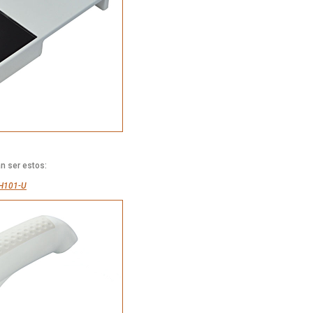
n ser estos:
H101-U