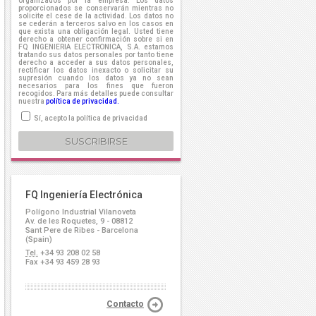
organizados por la empresa. Los datos
proporcionados se conservarán mientras no
solicite el cese de la actividad. Los datos no
se cederán a terceros salvo en los casos en
que exista una obligación legal. Usted tiene
derecho a obtener confirmación sobre si en
FQ INGENIERIA ELECTRONICA, S.A. estamos
tratando sus datos personales por tanto tiene
derecho a acceder a sus datos personales,
rectificar los datos inexacto o solicitar su
supresión cuando los datos ya no sean
necesarios para los fines que fueron
recogidos. Para más detalles puede consultar
nuestra
política de privacidad.
Sí, acepto la política de privacidad
FQ Ingeniería Electrónica
Polígono Industrial Vilanoveta
Av. de les Roquetes, 9 - 08812
Sant Pere de Ribes - Barcelona
(Spain)
Tel.
+34 93 208 02 58
Fax +34 93 459 28 93
Contacto