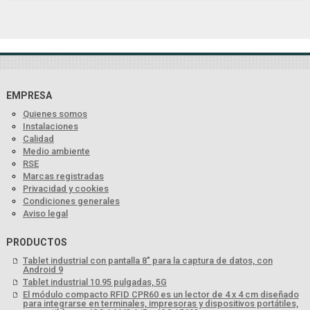
EMPRESA
Quienes somos
Instalaciones
Calidad
Medio ambiente
RSE
Marcas registradas
Privacidad y cookies
Condiciones generales
Aviso legal
PRODUCTOS
Tablet industrial con pantalla 8" para la captura de datos, con
Android 9
Tablet industrial 10.95 pulgadas, 5G
El módulo compacto RFID CPR60 es un lector de 4 x 4 cm diseñado
para integrarse en terminales, impresoras y dispositivos portátiles,